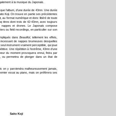
 également à la musique du Japonais.
e que l’album, d’une durée de 43mn. Une durée
o Koji. On trouve en partie ses précédentes
t
, au format numérique et donc libéré de toute
inq titres dont trois de 42-43mn, avec toujours
 de nappes et drones. Le Japonais compose
iers ou field recordings, en particulier sur son
 impliqués dans
Beautiful
, tellement les effets,
x incessant de nappes brumeuses desquelles
, seul instrument vraiment perceptible, qui joue
titive. Une répétition à l’extrême, 43mn d’une
humeur du moment provoquera ennui, finira par
 ou permettra de plonger dans un état de
is on y parviendra malheureusement jamais,
 premier essai au piano, mais on préfèrera ses
Saito Koji