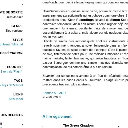
qualificatifs pour décrire le packaging, mais qui conviennent
Beautiful
ne contient qu’une seule pièce, portant le même titr
TE DE SORTIE
apparemment exceptionnelle qui est chose commune chez Sait
00/03/2009
productions chez
Kesh Recordings
, le label de
Simon Scot
contrainte temporelle. Ainsi son album
Theme
alignait déjà c
GENRE
une ambient lumineuse, oscillante, faite de croisement
Electronique
essentiellement à la guitare, mais ajoute parfois quelques clav
album
Mizuumi
.
STYLE
Difficile de savoir précisément quels sont les instruments
Ambient
/
Minimal
reverb notamment, tendent à noyer l’ensemble dans un flu
quelques rayons de soleil tentent de s’extirper. C’est le piano
APPRÉCIATION
ce rôle, tintement de notes pour une mélodie lumineuse et répé
même mélodie, lente, lancinante, qui selon l’auditeur et l’
passer inaperçue comme une simple musique d’ambiance,
contemplation, ce qui semble être le but de l’album.
ÉCOUTER
1 extrait (Flash)
Beautiful
est sensé nous amené à un état de béatitude, ma
restant dans les cases ennui ou sourdine. Il s’agit ici d’un
TAGS
précédents travaux, plus abstraits.
 Koji
/
SEM label
Fabrice ALLARD
LIENS
le 26/08/2009
SEM label
QUES RÉCENTS
À lire également
ff
The Green Kingdom
ks