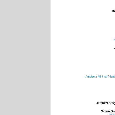
DA
Ambient
/
Minimal
/
Saito
AUTRES DIS
Simon Go
Spar