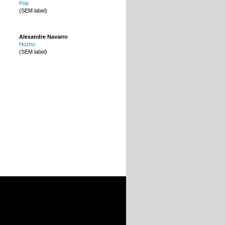
Pop
(SEM label)
Alexandre Navarro
Hozho
(SEM label)