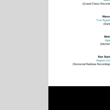
(Grand Chess Record
Manu
True Bypa
(Darl
Meit
Aga
(Kitchen
Ran Slav
Aegean Go
(Nocturnal Rainbow Recording