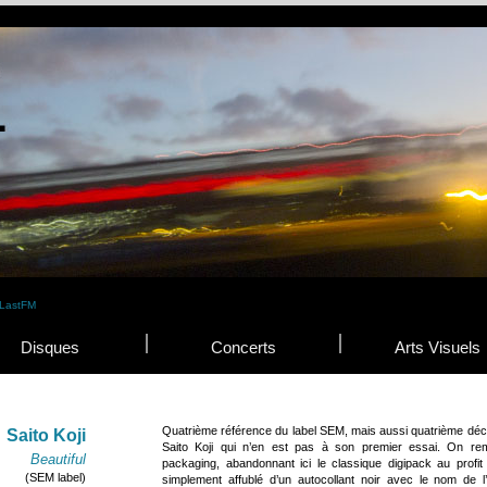
Disques
Concerts
Arts Visuels
Quatrième référence du label SEM, mais aussi quatrième décou
Saito Koji
Saito Koji qui n’en est pas à son premier essai. On re
Beautiful
packaging, abandonnant ici le classique digipack au profit 
(SEM label)
simplement affublé d’un autocollant noir avec le nom de l