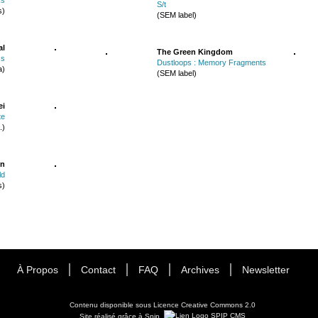
S/t
s)
(SEM label)
al
The Green Kingdom
ss
Dustloops : Memory Fragments
a)
(SEM label)
ei
te
.)
in
ld
s)
À Propos
Contact
FAQ
Archives
Newsletter
Contenu disponible sous
Licence Creative Commons 2.0
Site réalisé grâce à Spip