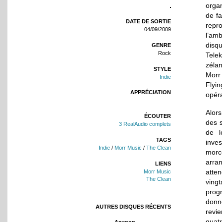
organ
de fa
DATE DE SORTIE
repro
04/09/2009
l’amb
disq
GENRE
Rock
Tele
zélan
STYLE
Morr
Indie
Flyi
APPRÉCIATION
opéra
Alor
ÉCOUTER
des s
3 RealAudio complets
de l
TAGS
inves
Indie
/
Morr Music
/
The Clean
morc
arra
LIENS
atten
Morr Music
The Clean
vingt
prog
donn
AUTRES DISQUES RÉCENTS
revi
quatr
Anenon