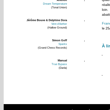
Dream Temperature
réal
(Tonal Union)
loin.
abat
Jérôme Bouve & Delphine Dora
Fran
Vent d’Aether
(Hallow Ground)
le 2
Simon Goff
Sparks
À li
(Grand Chess Records)
Manual
True Bypass
(Darla)