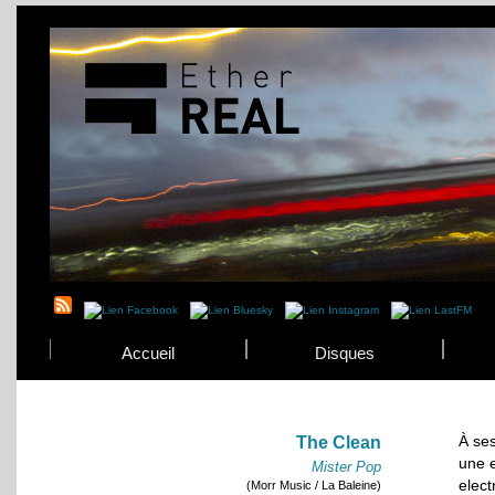
Accueil
Disques
À ses
The Clean
une e
Mister Pop
elec
(Morr Music / La Baleine)