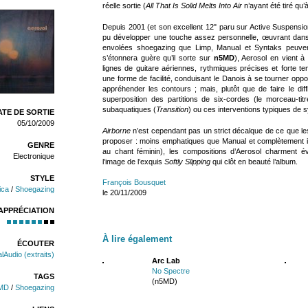
réelle sortie (
All That Is Solid Melts Into Air
n’ayant été tiré qu’
Depuis 2001 (et son excellent 12" paru sur Active Suspensio
pu développer une touche assez personnelle, œuvrant dans
envolées shoegazing que Limp, Manual et Syntaks peuve
s’étonnera guère qu’il sorte sur
n5MD
), Aerosol en vient à
lignes de guitare aériennes, rythmiques précises et forte te
une forme de facilité, conduisant le Danois à se tourner opp
appréhender les contours ; mais, plutôt que de faire le diffic
superposition des partitions de six-cordes (le morceau-ti
subaquatiques (
Transition
) ou ces interventions typiques de s
TE DE SORTIE
05/10/2009
Airborne
n’est cependant pas un strict décalque de ce qu
proposer : moins emphatiques que Manual et complètement ins
GENRE
au chant féminin), les compositions d’Aerosol charment é
Electronique
l’image de l’exquis
Softly Slipping
qui clôt en beauté l’album.
STYLE
François Bousquet
ica
/
Shoegazing
le 20/11/2009
APPRÉCIATION
À lire également
ÉCOUTER
lAudio (extraits)
Arc Lab
No Spectre
TAGS
(n5MD)
MD
/
Shoegazing