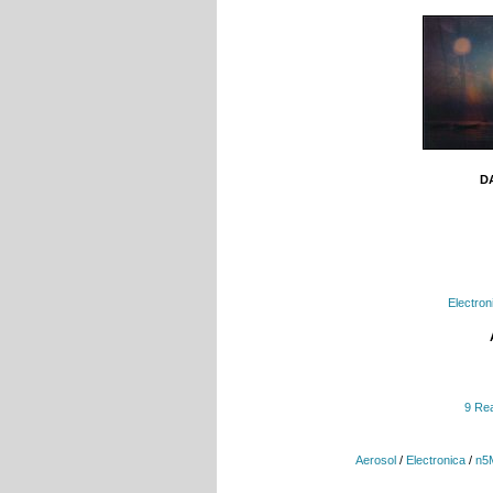
DA
Electron
9 Rea
Aerosol
/
Electronica
/
n5