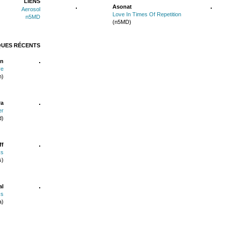
LIENS
Asonat
Aerosol
Love In Times Of Repetition
n5MD
(n5MD)
QUES RÉCENTS
n
re
n)
ra
er
d)
ff
ks
s)
al
ss
a)