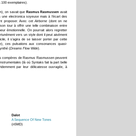
à 100 exemplaires).
n), on savait que
Rasmus Rasmussen
avait
 une electronica soyeuse mais à l’écart des
nt proposer. Avec cet
Airborne
(dont on ne
 son tour à offrir une telle combinaison entre
neur émotionnelle. On pourrait alors regretter
ortunément vers un style dont il peut aisément
ile, il s’agira de se laisser porter par cette
tre), ces pulsations aux consonances quasi-
ynthé (
Dreams Flow Wide
).
e les compères de Rasmus Rasmussen peuvent
trumentales (là où Syntaks fait la part belle
videmment par leur délicatesse ouvragée, à
Dalot
A Sequence Of New Tones
(n5MD)