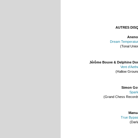
AUTRES DIS
Aneno
Dream Temperatu
(Tonal Unio
Jérôme Bouve & Delphine Do
Vent d’Aeth
(Hallow Groun
Simon Go
Spar
(Grand Chess Record
Manu
True Bypa
(Darl