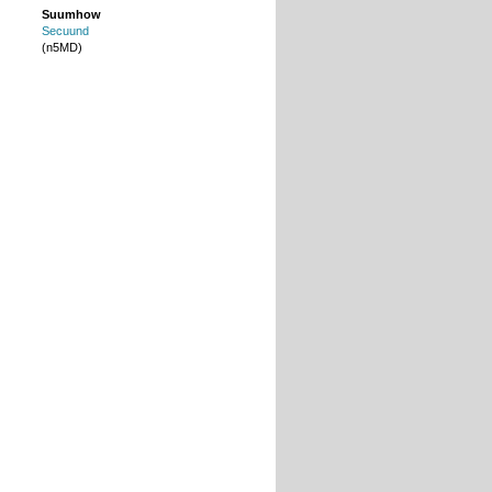
Suumhow
Secuund
(n5MD)