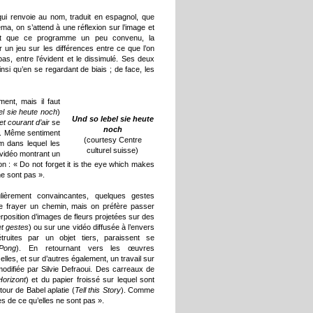
 qui renvoie au nom, traduit en espagnol, que
ma, on s’attend à une réflexion sur l’image et
utôt que ce programme un peu convenu, la
 un jeu sur les différences entre ce que l’on
 pas, entre l’évident et le dissimulé. Ses deux
insi qu’en se regardant de biais ; de face, les
ent, mais il faut
el sie heute noch
)
Und so lebel sie heute
 courant d’air
se
noch
ur. Même sentiment
(courtesy Centre
lm dans lequel les
culturel suisse)
 vidéo montrant un
on : « Do not forget it is the eye which makes
ne sont pas ».
lièrement convaincantes, quelques gestes
 se frayer un chemin, mais on préfère passer
position d’images de fleurs projetées sur des
et gestes
) ou sur une vidéo diffusée à l’envers
truites par un objet tiers, paraissent se
Pong
). En retournant vers les œuvres
es, et sur d’autres également, un travail sur
 modifiée par Silvie Defraoui. Des carreaux de
orizont
) et du papier froissé sur lequel sont
our de Babel aplatie (
Tell this Story
). Comme
s de ce qu’elles ne sont pas ».