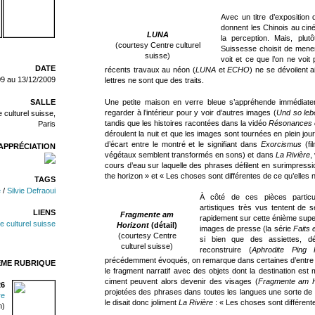
Avec un titre d’exposition
donnent les Chinois au ciné
LUNA
la perception. Mais, pl
(courtesy Centre culturel
Suissesse choisit de mener
suisse)
voit et ce que l’on ne voit
DATE
récents travaux au néon (
LUNA
et
ECHO
) ne se dévoilent a
09 au 13/12/2009
lettres ne sont que des traits.
Une petite maison en verre bleue s’appréhende immédiatem
SALLE
regarder à l’intérieur pour y voir d’autres images (
Und so leb
 culturel suisse,
tandis que les histoires racontées dans la vidéo
Résonances et
Paris
déroulent la nuit et que les images sont tournées en plein jo
d’écart entre le montré et le signifiant dans
Exorcismus
(fi
APPRÉCIATION
végétaux semblent transformés en sons) et dans
La Rivière
,
cours d’eau sur laquelle des phrases défilent en surimpressi
the horizon » et « Les choses sont différentes de ce qu’elles 
TAGS
e
/
Silvie Defraoui
À côté de ces pièces particu
artistiques très vus tentent de
LIENS
Fragmente am
rapidement sur cette énième super
e culturel suisse
Horizont
(détail)
images de presse (la série
Faits 
(courtesy Centre
si bien que des assiettes, dé
culturel suisse)
reconstruire (
Aphrodite Ping 
précédemment évoqués, on remarque dans certaines d’entre ell
ÊME RUBRIQUE
le fragment narratif avec des objets dont la destination est
ciment peuvent alors devenir des visages (
Fragmente am H
26
projetées des phrases dans toutes les langues une sorte de t
re
le disait donc joliment
La Rivière
: « Les choses sont différente
n)