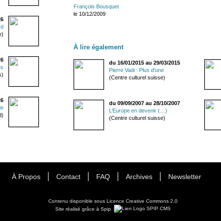
François Bousquet
le 10/12/2009
26
rd
e)
À lire également
26
du 16/01/2015 au 29/03/2015
es
Pierre Vadi : Plus d’une
s)
(Centre culturel suisse)
26
du 09/09/2007 au 28/10/2007
de
L’Europe en devenir (…)
d)
(Centre culturel suisse)
À Propos
Contact
FAQ
Archives
Newsletter
Contenu disponible sous
Licence Creative Commons 2.0
Site réalisé grâce à Spip