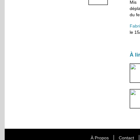
Mis 
dépla
du fe
Fabr
le 1
À li
À Propos
Contact