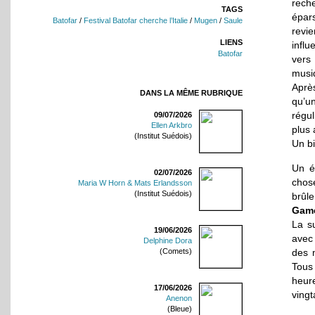
rech
TAGS
épar
Batofar
/
Festival Batofar cherche l’Italie
/
Mugen
/
Saule
revi
LIENS
influ
Batofar
vers
musi
Aprè
DANS LA MÊME RUBRIQUE
qu’u
régul
09/07/2026
Ellen Arkbro
plus 
(Institut Suédois)
Un bi
Un é
02/07/2026
chose
Maria W Horn & Mats Erlandsson
(Institut Suédois)
brûle
Game
La s
19/06/2026
avec
Delphine Dora
(Comets)
des m
Tous
heur
17/06/2026
vingt
Anenon
(Bleue)