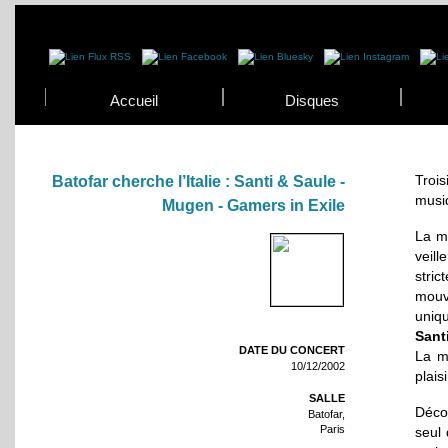
Accueil
Disques
Trois
Batofar cherche l’Italie : Santi & Saule -
musiq
Mugen - Gamers in Exile
La m
veill
stri
mouv
uniqu
Sant
DATE DU CONCERT
La mu
10/12/2002
plais
SALLE
Déco
Batofar,
Paris
seul 