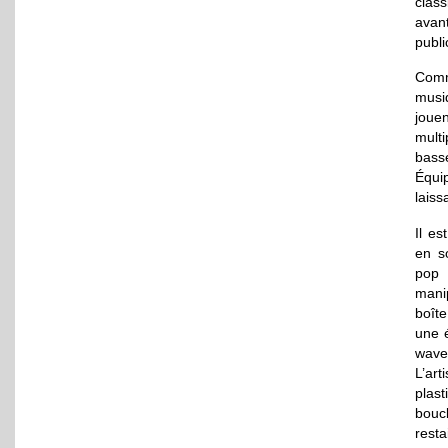
clas
avant
publi
Comm
musi
joue
mult
basse
Équip
laiss
Il e
en s
pop 
manip
boîte
une 
wave 
L’art
plas
bouc
resta