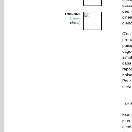
cassu
des 
17/06/2026
ciném
Anenon
d’enc
(Bleue)
C’es
prend
puis
cago
simp
caba
rapp
nois
Pour
surve
Un E
beau
plus
d’en