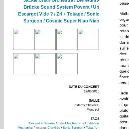
Jackie Chan Orchestra / Die Wurst-
passé
Brücke Sound System Povera / Un
Malh
Escargot Vide ? / Zrl + Tokage / Sonic
organ
Surgeon / Cosmic Super Niao Niao
pour 
reta
le d
derni
sur s
des 
réso
mont
quel
fines
amate
DATE DU CONCERT
19/06/2010
Indu
avait
SALLE
si ça
Instants Chavirés,
Montreuil
plut
guita
TAGS
post
Alexandre Navarro
/
Elsie Else Records
/
Industrial
dans
Mechanics
/
Instants Chavirés
/
Sonic Surgeon
/
Toba
/
Un