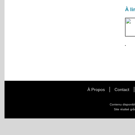
À li
À Propos
Contact
Contenu disponib
Site réalisé gr