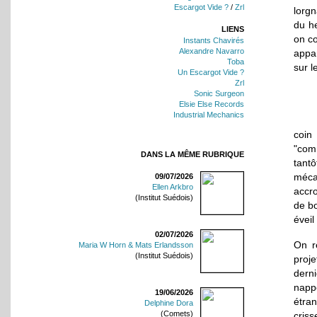
Escargot Vide ?
/
Zrl
lorgn
du h
LIENS
on co
Instants Chavirés
Alexandre Navarro
appa
Toba
sur l
Un Escargot Vide ?
Zrl
Sonic Surgeon
Elsie Else Records
Industrial Mechanics
coin
"comm
DANS LA MÊME RUBRIQUE
tant
méca
09/07/2026
Ellen Arkbro
accro
(Institut Suédois)
de bo
éveil
02/07/2026
On r
Maria W Horn & Mats Erlandsson
(Institut Suédois)
proj
derni
napp
19/06/2026
étra
Delphine Dora
(Comets)
cris