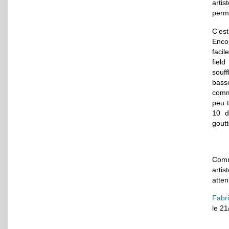
arti
permi
C’es
Enco
facil
fiel
souff
bass
comm
peu t
10 d
goutt
Comm
arti
attent
Fabr
le 2