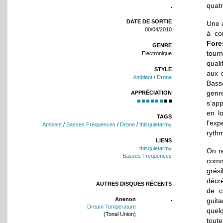
quatr
DATE DE SORTIE
Une a
00/04/2010
à co
Fore
GENRE
tour
Electronique
quali
STYLE
aux 
Ambient
/
Drone
Bass
genre
APPRÉCIATION
s’app
en lo
TAGS
l’ex
Ambient
/
Basses Frequences
/
Drone
/
thisquietarmy
ryth
LIENS
thisquietarmy
On r
Basses Frequences
comme
grés
décr
AUTRES DISQUES RÉCENTS
de 
Anenon
guit
Dream Temperature
quel
(Tonal Union)
tout