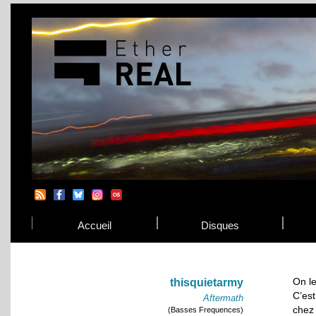
Accueil
Disques
On le
thisquietarmy
C’es
Aftermath
che
(Basses Frequences)