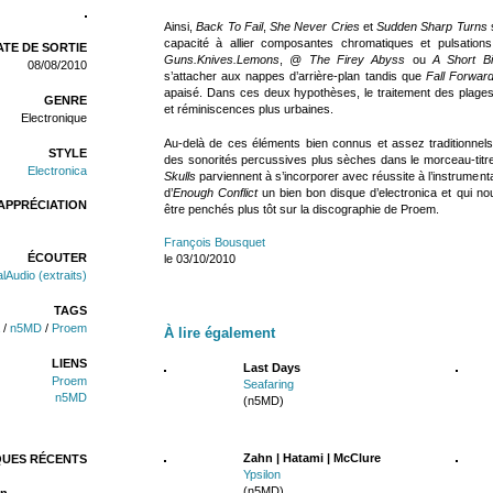
Ainsi,
Back To Fail
,
She Never Cries
et
Sudden Sharp Turns
s
capacité à allier composantes chromatiques et pulsation
TE DE SORTIE
Guns.Knives.Lemons
,
@ The Firey Abyss
ou
A Short B
08/08/2010
s’attacher aux nappes d’arrière-plan tandis que
Fall Forwar
apaisé. Dans ces deux hypothèses, le traitement des plages o
GENRE
et réminiscences plus urbaines.
Electronique
Au-delà de ces éléments bien connus et assez traditionnels
STYLE
des sonorités percussives plus sèches dans le morceau-titre
Electronica
Skulls
parviennent à s’incorporer avec réussite à l’instrumentat
d’
Enough Conflict
un bien bon disque d’electronica et qui no
APPRÉCIATION
être penchés plus tôt sur la discographie de Proem.
François Bousquet
ÉCOUTER
le 03/10/2010
lAudio (extraits)
TAGS
/
n5MD
/
Proem
À lire également
LIENS
Last Days
Proem
Seafaring
n5MD
(n5MD)
Zahn | Hatami | McClure
QUES RÉCENTS
Ypsilon
(n5MD)
n