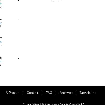
re
n)
ra
er
d)
ff
ks
s)
al
ss
a)
À Propos
Contact
FAQ
Archives
Newsletter
Contenu disponible sous
Licence Creative Commons 2.0