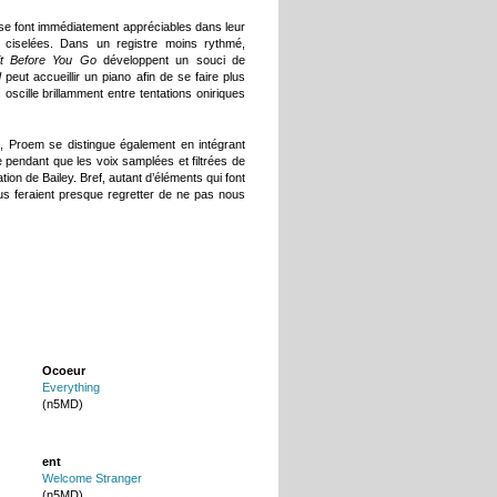
e font immédiatement appréciables dans leur
s ciselées. Dans un registre moins rythmé,
it Before You Go
développent un souci de
d
peut accueillir un piano afin de se faire plus
scille brillamment entre tentations oniriques
, Proem se distingue également en intégrant
 pendant que les voix samplées et filtrées de
ion de Bailey. Bref, autant d’éléments qui font
us feraient presque regretter de ne pas nous
Ocoeur
Everything
(n5MD)
ent
Welcome Stranger
(n5MD)