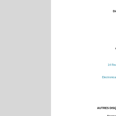
DA
14 Rea
Electronica
AUTRES DIS
Aneno