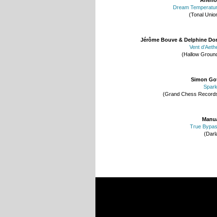
Dream Temperatu
(Tonal Unio
Jérôme Bouve & Delphine Do
Vent d’Aeth
(Hallow Groun
Simon Go
Spar
(Grand Chess Record
Manu
True Bypa
(Darl