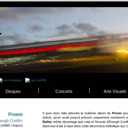
Disques
Concerts
Arts Visuels
Il aura donc fallu attendre le huitième album de
Proem
pou
Proem
artiste, qu’on avait jusqu’à présent uniquement mentionné 
ough Conflict
Bailey
mérite davantage que cela et l’écoute d’
Enough Confli
(n5MD / Import)
étant tout à fait à l’aise dans cette electronica mélodique au