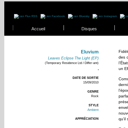
Accueil
Disques
Fidè
Eluvium
des 
Leaves Eclipse The Light (EP)
l’Éta
(Temporary Residence Ltd / Differ-ant)
un EP
DATE DE SORTIE
Comm
15/09/2010
derni
l’ép
GENRE
parf
Rock
prés
STYLE
enve
Ambient
nouv
qu’il
APPRÉCIATION