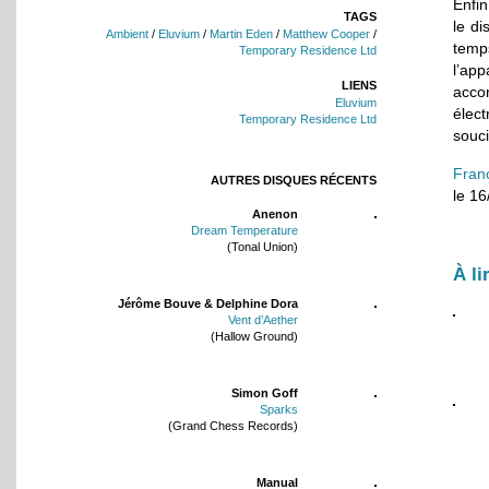
Enfin
TAGS
le di
Ambient
/
Eluvium
/
Martin Eden
/
Matthew Cooper
/
temp
Temporary Residence Ltd
l’ap
LIENS
acco
Eluvium
élec
Temporary Residence Ltd
souci
Fran
AUTRES DISQUES RÉCENTS
le 1
Anenon
Dream Temperature
(Tonal Union)
À li
Jérôme Bouve & Delphine Dora
Vent d’Aether
(Hallow Ground)
Simon Goff
Sparks
(Grand Chess Records)
Manual