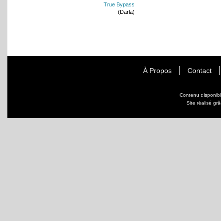
True Bypass
(Darla)
À Propos
Contact
Contenu disponib
Site réalisé gr