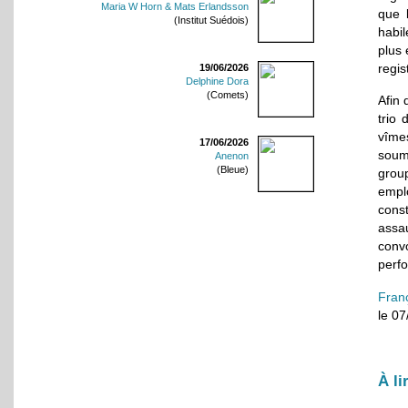
Maria W Horn & Mats Erlandsson
que 
(Institut Suédois)
habi
plus 
regis
19/06/2026
Delphine Dora
(Comets)
Afin
trio 
vîme
17/06/2026
soum
Anenon
(Bleue)
grou
empl
cons
assa
conv
perfo
Fran
le 0
À li