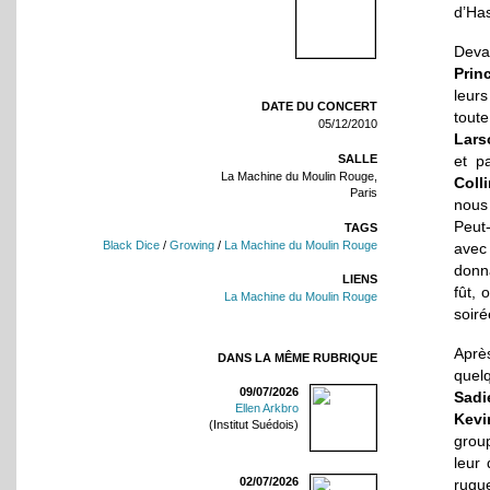
d’Has
Deva
Prin
leurs
DATE DU CONCERT
tout
05/12/2010
Lars
SALLE
et p
La Machine du Moulin Rouge,
Coll
Paris
nous
Peut
TAGS
Black Dice
/
Growing
/
La Machine du Moulin Rouge
avec
donna
LIENS
fût, 
La Machine du Moulin Rouge
soiré
Après
DANS LA MÊME RUBRIQUE
quel
09/07/2026
Sadi
Ellen Arkbro
Kevi
(Institut Suédois)
grou
leur
02/07/2026
rugu