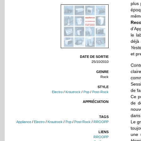
plus
époq
même
Reco
d’App
le l
déjà
Yest
et pr
DATE DE SORTIE
25/10/2010
Cont
clai
GENRE
Rock
comm
Sessi
STYLE
de fa
Electro
/
Krautrock
/
Pop
/
Post-Rock
Ce p
APPRÉCIATION
de d
nouv
dans 
TAGS
Le gr
Appliance
/
Electro
/
Krautrock
/
Pop
/
Post-Rock
/
RROOPP
toujo
LIENS
une 
RROOPP
Homi