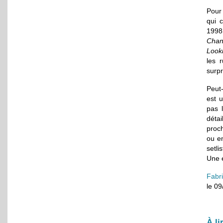
Pour
qui c
1998
Chan
Look
les 
surp
Peut
est 
pas l
déta
pro
ou e
setli
Une e
Fabr
le 0
À li