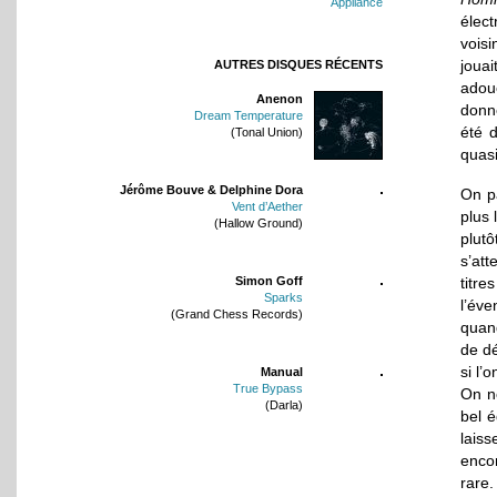
Appliance
élect
voisi
jouai
AUTRES DISQUES RÉCENTS
adou
Anenon
donn
Dream Temperature
été 
(Tonal Union)
quasi
Jérôme Bouve & Delphine Dora
On p
Vent d’Aether
plus 
(Hallow Ground)
plut
s’att
titre
Simon Goff
Sparks
l’éve
(Grand Chess Records)
quan
de d
si l’
Manual
True Bypass
On n
(Darla)
bel é
laiss
enco
rare.