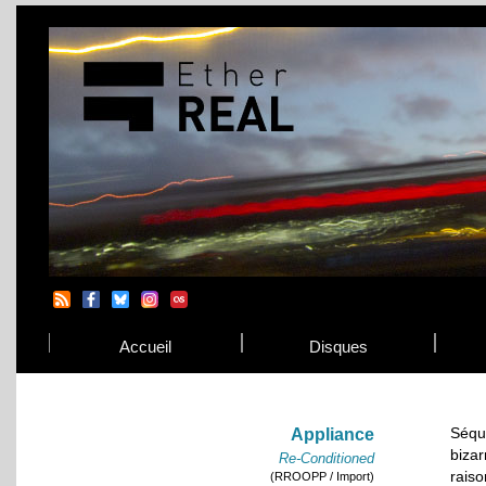
Accueil
Disques
Séqu
Appliance
biza
Re-Conditioned
rais
(RROOPP / Import)