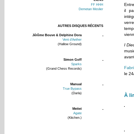
Entr
FF HHH
Demetan Meslier
il p
inté
verr
AUTRES DISQUES RÉCENTS
temp
vienn
Jérôme Bouve & Delphine Dora
Vent d’Aether
(Hallow Ground)
I Die
musiq
avant
Simon Goff
Sparks
Fabr
(Grand Chess Records)
le 2
Manual
True Bypass
(Darla)
À li
Meitei
Agate
(Kitchen.)