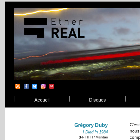
Accueil
Disques
C’es
Grégory Duby
nous
I Died in 1984
comp
(FF HHH / Mandai)