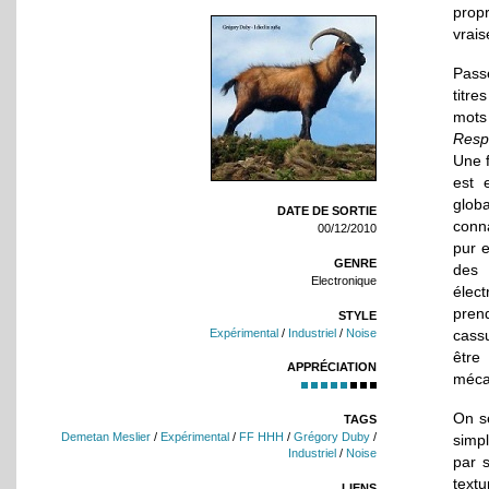
prop
vrai
Passé
titre
mots
Respi
Une f
est 
globa
DATE DE SORTIE
conna
00/12/2010
pur e
GENRE
des 
Electronique
élec
pren
STYLE
Expérimental
/
Industriel
/
Noise
cass
être
APPRÉCIATION
méca
On se
TAGS
Demetan Meslier
/
Expérimental
/
FF HHH
/
Grégory Duby
/
simp
Industriel
/
Noise
par 
textu
LIENS