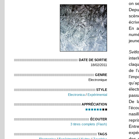
on se
Depu
scène
écriv
En a
numé
jeun
Svitl
inte
DATE DE SORTIE
claq
18/02/2011
de l
GENRE
l’im
Electronique
qu’a
élect
STYLE
Electronica
/
Expérimental
pass
De l
APPRÉCIATION
l’éc
nasil
ÉCOUTER
repri
3 titres complets (Flash)
Entr
expér
TAGS
des o
Electronica
/
Expérimental
/
Kvitnu
/
Zavoloka