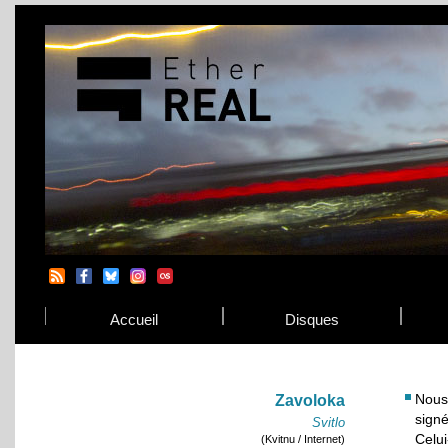
Accueil
Disques
Nous
Zavoloka
sign
Svitlo
Celui
(Kvitnu / Internet)