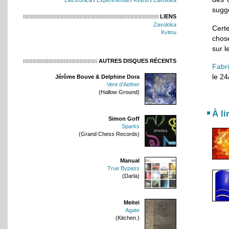
suggè
LIENS
Zavoloka
Cert
Kvitnu
chos
sur l
AUTRES DISQUES RÉCENTS
Fabr
le 2
Jérôme Bouve & Delphine Dora
Vent d’Aether
(Hallow Ground)
À li
Simon Goff
Sparks
(Grand Chess Records)
Manual
True Bypass
(Darla)
Meitei
Agate
(Kitchen.)