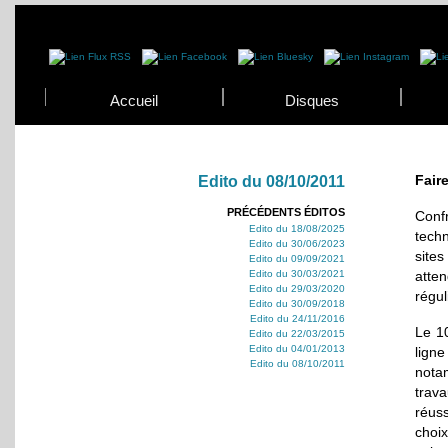
Accueil
Disques
Fair
Edito du 08/10/2011
PRÉCÉDENTS ÉDITOS
Confr
Edito du 18/08/2025
techn
Edito du 30/06/2023
sites
Edito du 09/09/2021
atten
Edito du 30/03/2021
Edito du 29/03/2020
régul
Edito du 30/09/2018
Edito du 24/11/2016
Le 10
Edito du 22/03/2015
Edito du 04/01/2013
ligne
Edito du 08/10/2011
nota
trav
réus
choix