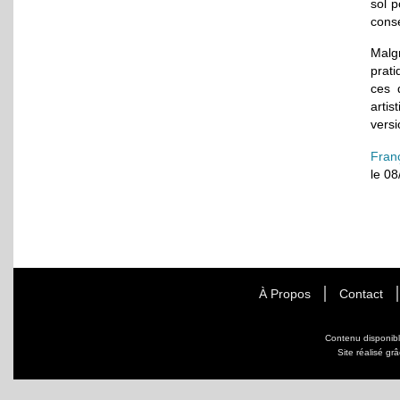
sol p
conse
Malg
prati
ces d
artis
versi
Fran
le 0
À Propos
Contact
Contenu disponib
Site réalisé gr