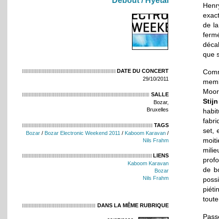
Debout / Hyetal
Henr
exac
de la
fermé
déca
que s
Com
DATE DU CONCERT
29/10/2011
mem
Moort
SALLE
Stij
Bozar,
Bruxelles
habi
fabri
TAGS
set, 
Bozar
/
Bozar Electronic Weekend 2011
/
Kaboom Karavan
/
moiti
Nils Frahm
milie
LIENS
profo
Kaboom Karavan
de bo
Bozar
Nils Frahm
possi
piéti
toute
DANS LA MÊME RUBRIQUE
Passé