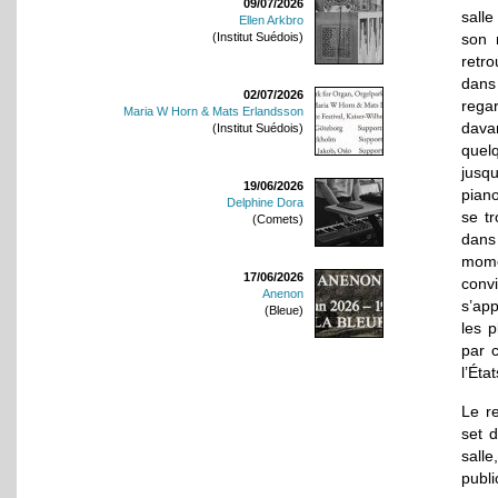
09/07/2026
sall
Ellen Arkbro
son 
(Institut Suédois)
retr
dans 
02/07/2026
rega
Maria W Horn & Mats Erlandsson
dava
(Institut Suédois)
quelq
jusqu
19/06/2026
piano
Delphine Dora
se t
(Comets)
dans 
mome
17/06/2026
convi
Anenon
s’ap
(Bleue)
les 
par 
l’Éta
Le re
set 
salle
publi