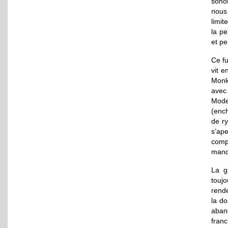
sono
nous
limit
la p
et pe
Ce f
vit e
Monke
ave
Mode
(ench
de r
s’ap
comp
manq
La g
touj
rende
la d
aban
franc