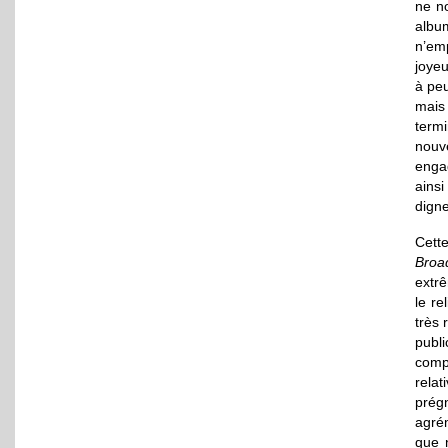
ne n
albu
n’em
joyeu
à peu
mais
term
nouv
enga
ainsi
digne
Cette
Broa
extr
le re
très
publ
comp
rela
prég
agrém
que 