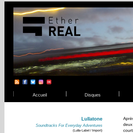
Accueil
Disques
Aprè
Lullatone
deux
Soundtracks For Everyday Adventures
court
(Lulla-Label / Import)