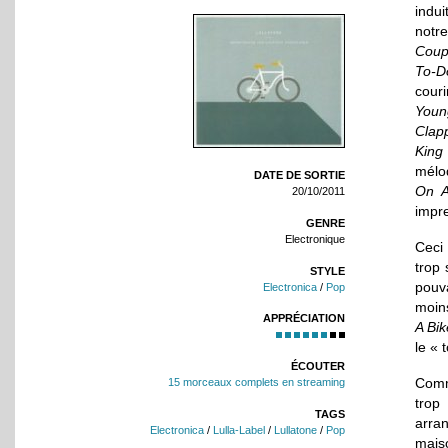
indui
notr
Coup
To-D
cour
Youn
Clap
King
mélod
DATE DE SORTIE
On 
20/10/2011
impre
GENRE
Electronique
Ceci 
trop 
STYLE
pouva
Electronica
/
Pop
moins
APPRÉCIATION
A Bik
le «
ÉCOUTER
Comm
15 morceaux complets en streaming
trop
TAGS
arra
Electronica
/
Lulla-Label
/
Lullatone
/
Pop
maiso