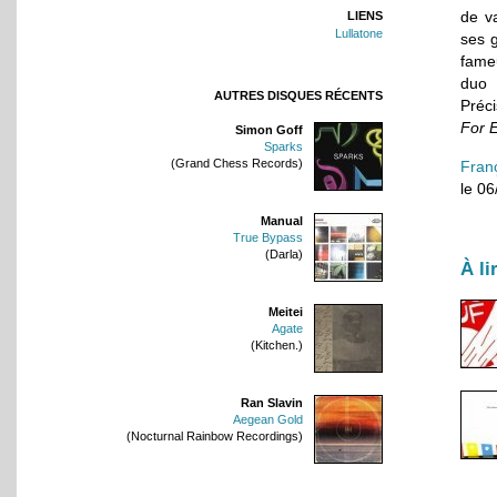
de v
LIENS
Lullatone
ses g
fame
duo 
AUTRES DISQUES RÉCENTS
Préc
For 
Simon Goff
Sparks
(Grand Chess Records)
Fran
le 0
Manual
True Bypass
(Darla)
À li
Meitei
Agate
(Kitchen.)
Ran Slavin
Aegean Gold
(Nocturnal Rainbow Recordings)