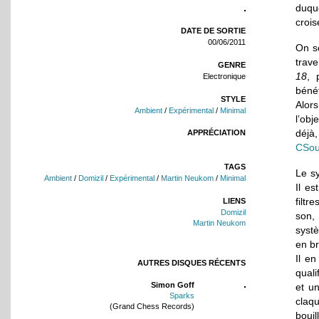
duqu
crois
DATE DE SORTIE
00/06/2011
On se
trave
GENRE
18
, 
Electronique
bénéf
STYLE
Alor
Ambient
/
Expérimental
/
Minimal
l’ob
déjà,
APPRÉCIATION
CSo
TAGS
Le s
Ambient
/
Domizil
/
Expérimental
/
Martin Neukom
/
Minimal
Il es
filtr
LIENS
Domizil
son, 
Martin Neukom
systè
en br
Il e
AUTRES DISQUES RÉCENTS
quali
Simon Goff
et u
Sparks
claq
(Grand Chess Records)
bouil