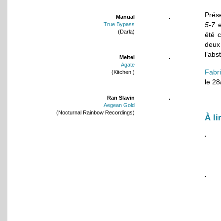
Prés
Manual
5-7
e
True Bypass
(Darla)
été 
deux
l’abs
Meitei
Agate
Fabr
(Kitchen.)
le 2
Ran Slavin
Aegean Gold
(Nocturnal Rainbow Recordings)
À li