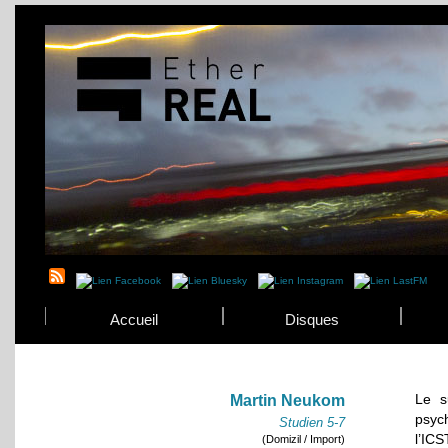
Accueil
Disques
Le s
Martin Neukom
psyc
Studien 5-7
l’ICS
(Domizil / Import)