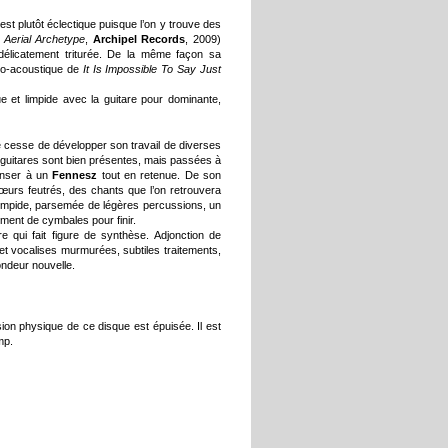
st plutôt éclectique puisque l’on y trouve des
 Aerial Archetype
,
Archipel Records
, 2009)
élicatement triturée. De la même façon sa
tro-acoustique de
It Is Impossible To Say Just
e et limpide avec la guitare pour dominante,
 cesse de développer son travail de diverses
 guitares sont bien présentes, mais passées à
penser à un
Fennesz
tout en retenue. De son
œurs feutrés, des chants que l’on retrouvera
 limpide, parsemée de légères percussions, un
lement de cymbales pour finir.
re qui fait figure de synthèse. Adjonction de
 et vocalises murmurées, subtiles traitements,
ondeur nouvelle.
on physique de ce disque est épuisée. Il est
mp.