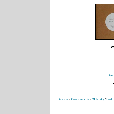
DA
Amb
Ambient
/
Color Cassette
/
Offthesky
/
Post-