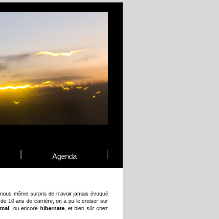
Agenda
nous même surpris de n’avoir jamais évoqué
 de 10 ans de carrière, on a pu le croiser sur
mal
, ou encore
hibernate
, et bien sûr chez