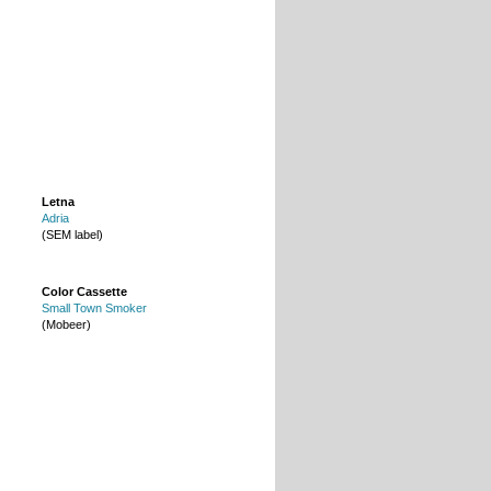
Letna
Adria
(SEM label)
Color Cassette
Small Town Smoker
(Mobeer)