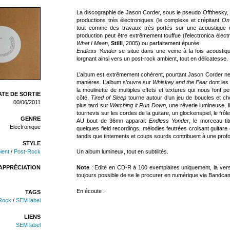
La discographie de Jason Corder, sous le pseudo Offthesky, e
productions très électroniques (le complexe et crépitant
On
tout comme des travaux très portés sur une acoustique d
production peut être extrêmement touffue (l’electronica élec
What I Mean
,
Stilll
, 2005) ou parfaitement épurée.
Endless Yonder
se situe dans une veine à la fois acoustiqu
lorgnant ainsi vers un post-rock ambient, tout en délicatesse.
L’album est extrêmement cohérent, pourtant Jason Corder ne
manières. L’album s’ouvre sur
Whiskey and the Fear
dont les
la moulinette de multiples effets et textures qui nous font 
TE DE SORTIE
côté,
Tired of Sleep
tourne autour d’un jeu de boucles et ch
00/06/2011
plus tard sur
Watching it Run Down
, une rêverie lumineuse,
tournevis sur les cordes de la guitare, un glockenspiel, le frô
GENRE
AU bout de 36mn apparait
Endless Yonder
, le morceau tit
Electronique
quelques field recordings, mélodies feutrées croisant guitare
tandis que tintements et coups sourds contribuent à une prof
STYLE
ient
/
Post-Rock
Un album lumineux, tout en subtilités.
Note
: Edité en CD-R à 100 exemplaires uniquement, la versi
APPRÉCIATION
toujours possible de se le procurer en numérique via Bandca
En écoute :
TAGS
Rock
/
SEM label
LIENS
SEM label