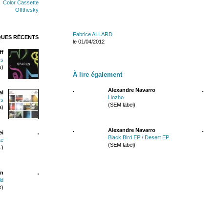
Color Cassette
Offthesky
Fabrice ALLARD
QUES RÉCENTS
le 01/04/2012
ff
ks
s)
À lire également
Alexandre Navarro
al
Hozho
ss
(SEM label)
a)
Alexandre Navarro
ei
Black Bird EP / Desert EP
te
(SEM label)
.)
in
ld
s)