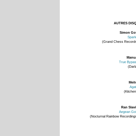
AUTRES DIS
Simon Go
Spar
(Grand Chess Record
Manu
True Bypa
(Darl
Meit
Aga
(Kitchen
Ran Slav
Aegean Go
(Nocturnal Rainbow Recording