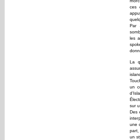
morc
ces 
appuy
quel
Par 
sombr
les a
spok
donne
La q
ass
isla
Touc
un c
d’Is
Élec
sur u
Des 
inter
une c
part,
un st