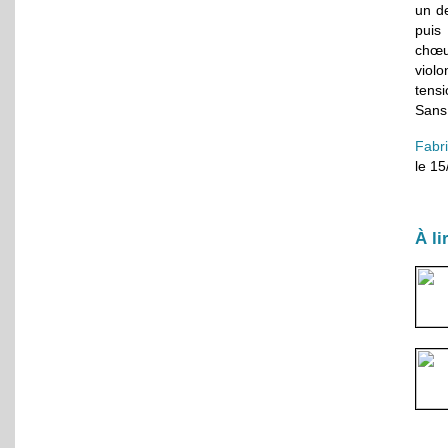
un de
puis 
chœu
viol
tensi
Sans 
Fabr
le 1
À li