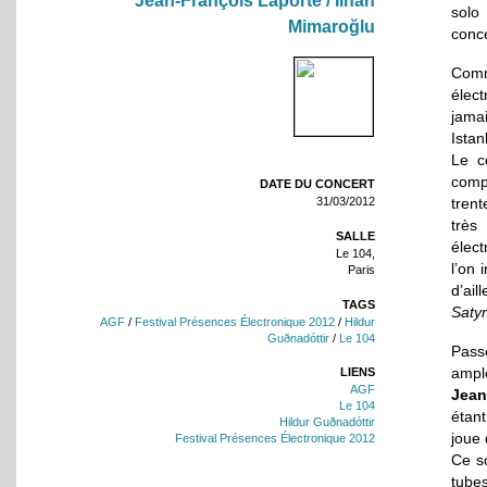
Jean-François Laporte / İlhan
solo
Mimaroğlu
conce
Comm
élec
jama
Ista
Le c
comp
DATE DU CONCERT
trent
31/03/2012
très
SALLE
élect
Le 104,
l’on
Paris
d’ai
TAGS
Satyr
AGF
/
Festival Présences Électronique 2012
/
Hildur
Guðnadóttir
/
Le 104
Pass
ampl
LIENS
AGF
Jean
Le 104
étant
Hildur Guðnadóttir
joue
Festival Présences Électronique 2012
Ce so
tube