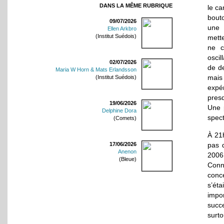
DANS LA MÊME RUBRIQUE
le ca
bouto
09/07/2026
une 
Ellen Arkbro
(Institut Suédois)
mette
ne c
oscil
02/07/2026
de de
Maria W Horn & Mats Erlandsson
mais
(Institut Suédois)
expér
presq
19/06/2026
Une 
Delphine Dora
spect
(Comets)
À 21
17/06/2026
pas 
Anenon
2006 
(Bleue)
Conn
conce
s’éta
impo
succe
surt