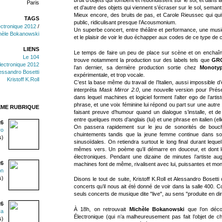
Paris
et d’autre des objets qui viennent s’écraser sur le sol, semant
Mieux encore, des bruits de pas, et Carole Rieussec qui quit
TAGS
public, ridiculisant presque l’Acousmonium.
ectronique 2012
/
Un superbe concert, entre théâtre et performance, une musi
hèle Bokanowski
et le plaisir de voir le duo échapper aux codes de ce type de 
LIENS
Le temps de faire un peu de place sur scène et on enchaîne
Le 104
trouve notamment la production sur des labels tels que
GR
lectronique 2012
l’an dernier, sa dernière production sortie chez
Monotyp
essandro Bosetti
expérimentale, et trop vocale.
Kristoff K.Roll
C’est la base même du travail de l’Italien, aussi impossible d
interpréta
Mask Mirror 2.0
, une nouvelle version pour Prése
dans lequel machines et logiciel forment l’alter ego de l’arti
phrase, et une voix féminine lui répond ou part sur une autre
ÊME RUBRIQUE
faisant preuve d’humour quand un dialogue s’installe, et d
entre quelques mots d’anglais (lui) et une phrase en italien (ell
26
On passera rapidement sur le jeu de sonorités de bouche
ro
chuintements tandis que la jeune femme continue dans so
s)
sinusoïdales. On retiendra surtout le long final durant leque
mêmes vers. Un poème qu’il démarre en douceur, et dont l
électroniques. Pendant une dizaine de minutes l’artiste a
26
machines font de même, rivalisent avec lui, puissantes et monst
on
s)
Disons le tout de suite, Kristoff K.Roll et Alessandro Bosetti
concerts qu’il nous ait été donné de voir dans la salle 400. 
seuls concerts de musique dite "live", au sens "produite en dir
26
À 18h, on retrouvait
Michèle Bokanowski
que l’on décou
ra
Électronique (qui n’a malheureusement pas fait l’objet de
s)