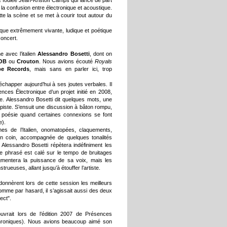
 la confusion entre électronique et acoustique.
te la scène et se met à courir tout autour du
que extrêmement vivante, ludique et poétique
concert.
 avec l’italien
Alessandro Bosetti
, dont on
OB
ou
Crouton
. Nous avions écouté
Royals
e Records
, mais sans en parler ici, trop
’échapper aujourd’hui à ses joutes verbales. Il
nces Électronique d’un projet initié en 2008,
ste. Alessandro Bosetti dit quelques mots, une
 piste. S’ensuit une discussion à bâton rompu,
e poésie quand certaines connexions se font
e).
s de l’Italien, onomatopées, claquements,
n coin, accompagnée de quelques tonalités
l Alessandro Bosetti répètera indéfiniment les
e phrasé est calé sur le tempo de bruitages
ugmentera la puissance de sa voix, mais les
rueuses, allant jusqu’à étouffer l’artiste.
 donnèrent lors de cette session les meilleurs
Comme par hasard, il s’agissait aussi des deux
ect".
vrait lors de l’édition 2007 de Présences
 chroniques). Nous avions beaucoup aimé son