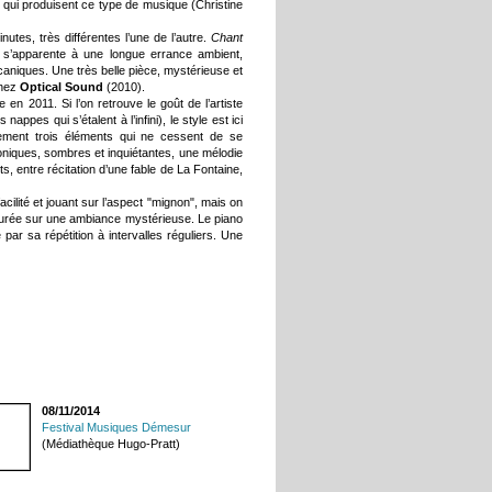
qui produisent ce type de musique (Christine
utes, très différentes l’une de l’autre.
Chant
 s’apparente à une longue errance ambient,
écaniques. Une très belle pièce, mystérieuse et
chez
Optical Sound
(2010).
 2011. Si l’on retrouve le goût de l’artiste
appes qui s’étalent à l’infini), le style est ici
alement trois éléments qui ne cessent de se
oniques, sombres et inquiétantes, une mélodie
ts, entre récitation d’une fable de La Fontaine,
ilité et jouant sur l’aspect "mignon", mais on
urmurée sur une ambiance mystérieuse. Le piano
 par sa répétition à intervalles réguliers. Une
08/11/2014
Festival Musiques Démesur
(Médiathèque Hugo-Pratt)