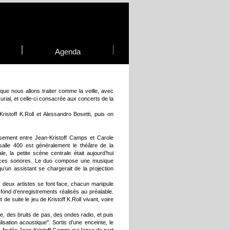
Agenda
que nous allons traiter comme la veille, avec
urial, et celle-ci consacrée aux concerts de la
istoff K.Roll et Alessandro Bosetti, puis on
sement entre Jean-Kristoff Camps et Carole
salle 400 est généralement le théâtre de la
ale, la petite scène centrale était aujourd’hui
urces sonores. Le duo compose une musique
 qu’un assistant se chargerait de la projection
s deux artistes se font face, chacun manipule
 fond d’enregistrements réalisés au préalable.
e suite le jeu de Kristoff K.Roll vivant, voire
e, des bruits de pas, des ondes radio, et puis
isation acoustique". Sortis d’une enceinte, le
la foulée Jean-Kristoff Camps qui lance de part