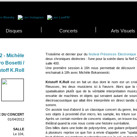
Disques
Concerts
Arts Visuels
Troisième et dernier jour du
festival Présences Electronique
 - Michèle
deux chroniques distinctes : l’une pour la soirée dans la Nef C
o Bosetti /
salle 400.
Une première session à 16h nous permettait de découvrir Kr
stoff K.Roll
enchainait à 18h avec Michèle Bokanowski.
Kristoff K.Roll
est en fait un duo dont le nom est un croi
Rieussec, les deux musiciens ici à l’œuvre. Alors que la 
spatialisation plutôt que de la véritable interprétation music
envahie de machines et objets qui seraient autant de so
électroacoustique qui allait être interprétée en direct tandis
sonore.
On assiste tout d’abord à un classique concert du genre, le
ses objets à proximité d’un micro, les sample, les triture sur
 DU CONCERT
Après un certain nombre de concerts statiques, on trouve tout d
01/04/2012
théâtral quand la voix nous conte une histoire surréaliste.
Des billes dans une boite de polystyrène, une guitare préparé
SALLE
à plusieurs reprise ce que l’on a envie d’appeler une "spatial
Le 104,
bruit d’objets qui tombent et rebondissent sur le sol, et dans 