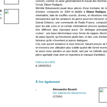
concert, comme on aime généralement le travail des femmes 
Groult, Eliane Radigue).
Michèle Bokanowski jouait deux pièces d’une trentaine de min
26
d’ombre
, composée en 2004 et dédiée à
Eliane Radigue
,
on
minimaliste, faite de souffles sourds, drones, et vibrations m
e)
introspective que les amateurs du genre pourront retrouver 
Suivait
Enfance
, une commande de Radio-France, composée en
pour les jolis sons et un certain minimalisme (encore quelques n
très différent, plus classique aussi. On distingue princip
croiser : une base électronique sous forme de nappes électr
de piano épurée qui fonctionne plutôt bien, et des voix d’enfan
histoires qu’ils s’inventent et autres dialogues.
Ces voix auront tendance à nous énerver, faisant preuve de fac
en trouvera une utilisation plus subtile quand elle furent m
lui aussi nous paraitra un peu facile, tant par sa mélodie que
pièce agréable mais dont on regrettera le manque d’ambition.
Fabrice ALLARD
le 18/04/2012
À lire également
Alessandro Bosetti
Der Italienische Manierismus
(CONV)