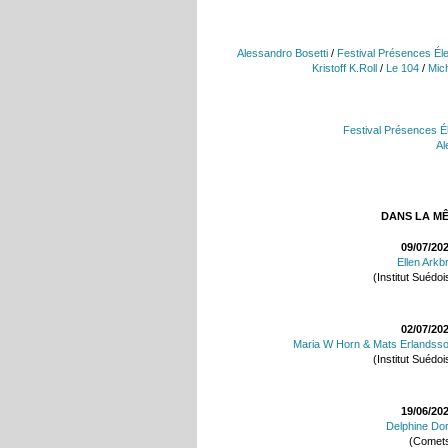
Alessandro Bosetti
/
Festival Présences Él
Kristoff K.Roll
/
Le 104
/
Mic
Festival Présences É
Al
DANS LA M
09/07/20
Ellen Arkb
(Institut Suédoi
02/07/20
Maria W Horn & Mats Erlandss
(Institut Suédoi
19/06/20
Delphine Do
(Comet