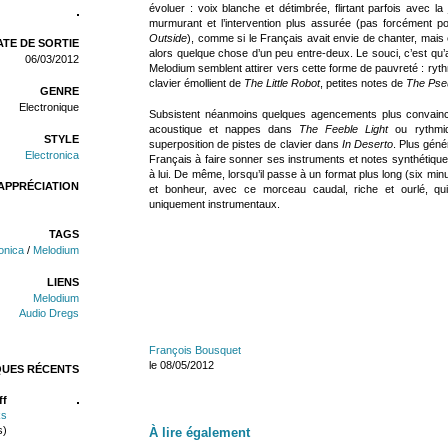
évoluer : voix blanche et détimbrée, flirtant parfois avec la
murmurant et l’intervention plus assurée (pas forcément po
Outside
), comme si le Français avait envie de chanter, mais
TE DE SORTIE
alors quelque chose d’un peu entre-deux. Le souci, c’est qu’
06/03/2012
Melodium semblent attirer vers cette forme de pauvreté : ry
clavier émollient de
The Little Robot
, petites notes de
The Pse
GENRE
Electronique
Subsistent néanmoins quelques agencements plus convainc
acoustique et nappes dans
The Feeble Light
ou rythmi
STYLE
superposition de pistes de clavier dans
In Deserto
. Plus géné
Electronica
Français à faire sonner ses instruments et notes synthétiques 
à lui. De même, lorsqu’il passe à un format plus long (six min
APPRÉCIATION
et bonheur, avec ce morceau caudal, riche et ourlé, qu
uniquement instrumentaux.
TAGS
onica
/
Melodium
LIENS
Melodium
Audio Dregs
François Bousquet
le 08/05/2012
QUES RÉCENTS
ff
ks
s)
À lire également