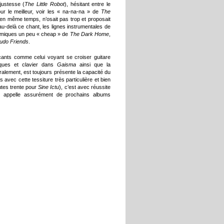
 justesse (
The Little Robot
), hésitant entre le
ur le meilleur, voir les « na-na-na » de
The
 en même temps, n’osait pas trop et proposait
au-delà ce chant, les lignes instrumentales de
thmiques un peu « cheap » de
The Dark Home
,
udo Friends
.
ants comme celui voyant se croiser guitare
ques et clavier dans
Gaisma
ainsi que la
ralement, est toujours présente la capacité du
avec cette tessiture très particulière et bien
utes trente pour
Sine Ictu
), c’est avec réussite
i appelle assurément de prochains albums