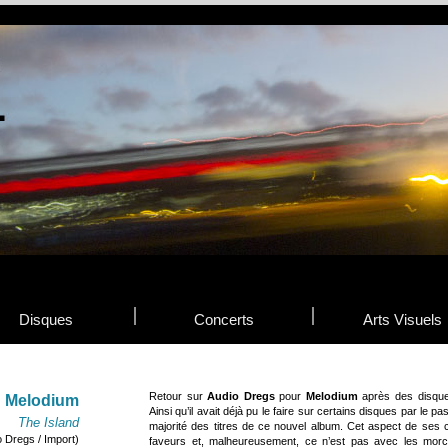
Disques
Concerts
Arts Visuels
Retour sur
Audio Dregs
pour
Melodium
après des disques
Melodium
Ainsi qu’il avait déjà pu le faire sur certains disques par le p
The Island
majorité des titres de ce nouvel album. Cet aspect de ses 
o Dregs / Import)
faveurs et, malheureusement, ce n’est pas avec les mor