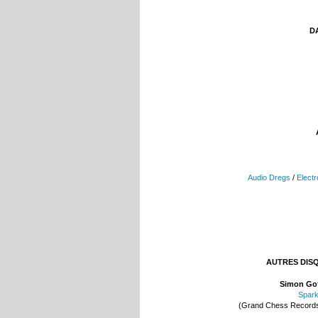
DA
Audio Dregs
/
Electr
AUTRES DIS
Simon Go
Spar
(Grand Chess Record