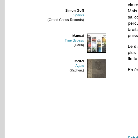
clair
Mais 
Simon Goff
Sparks
sa c
(Grand Chess Records)
percu
brui
puiss
Manual
True Bypass
(Darla)
Le d
plus
flott
Meitei
Agate
En é
(Kitchen.)
Fabr