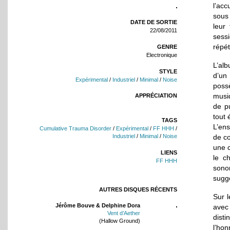
l’acc
sous 
DATE DE SORTIE
leur
22/08/2011
sessi
répét
GENRE
Electronique
L’al
STYLE
d’un
Expérimental
/
Industriel
/
Minimal
/
Noise
poss
musiq
APPRÉCIATION
de p
tout 
TAGS
L’en
Cumulative Trauma Disorder
/
Expérimental
/
FF HHH
/
de co
Industriel
/
Minimal
/
Noise
une c
LIENS
le c
FF HHH
sono
suggé
AUTRES DISQUES RÉCENTS
Sur l
Jérôme Bouve & Delphine Dora
avec
Vent d’Aether
disti
(Hallow Ground)
l’hon