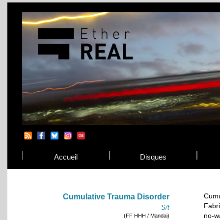
Accueil
Disques
Cumu
Cumulative Trauma Disorder
Fabri
S/t
no-w
(FF HHH / Mandai)