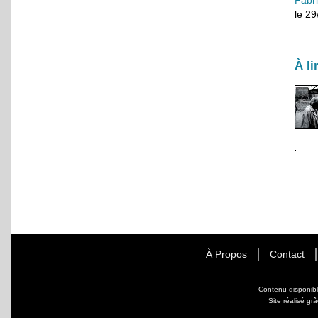
le 2
À li
À Propos
Contact
Contenu disponib
Site réalisé gr