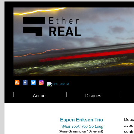
Accueil
Disques
Deux
Espen Eriksen Trio
avec
What Took You So Long
cont
(Rune Grammofon / Differ-ant)