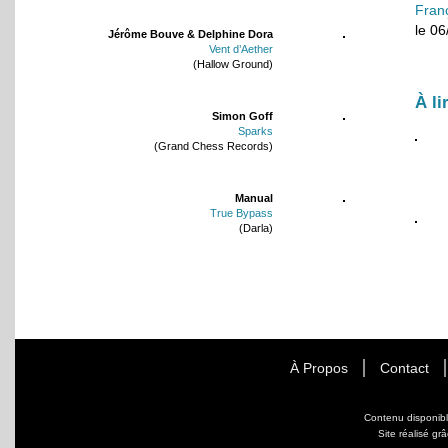
Fran
le 0
Jérôme Bouve & Delphine Dora
Vent d’Aether
(Hallow Ground)
À li
Simon Goff
Sparks
(Grand Chess Records)
Manual
True Bypass
(Darla)
À Propos
Contact
Contenu disponib
Site réalisé gr