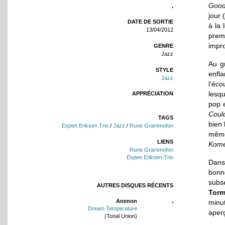
Goo
jour (
DATE DE SORTIE
à la 
13/04/2012
premi
impro
GENRE
Jazz
Au g
STYLE
enfl
Jazz
l’éc
lesqu
APPRÉCIATION
pop e
Coul
TAGS
bien 
Espen Eriksen Trio
/
Jazz
/
Rune Grammofon
même
LIENS
Kom
Rune Grammofon
Espen Eriksen Trio
Dans 
bonn
subsé
AUTRES DISQUES RÉCENTS
Tor
Anenon
minu
Dream Temperature
aperç
(Tonal Union)