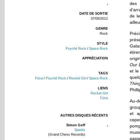
des 
d’arr
DATE DE SORTIE
de l
07/05/2012
ailleu
GENRE
Préc
Rock
prés
STYLE
Galax
Psyché Rock
/
Space Rock
étire
origi
APPRÉCIATION
Our 
et le
TAGS
quel
Füxa
/
Psyché Rock
/
Rocket Girl
/
Space Rock
Thin
LIENS
Phill
Rocket Girl
Füxa
Au-de
group
et a
AUTRES DISQUES RÉCENTS
cepen
Simon Goff
pomp
Sparks
musi
(Grand Chess Records)
passe