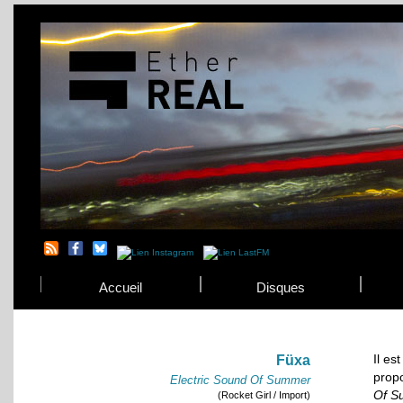
Accueil
Disques
Il es
Füxa
prop
Electric Sound Of Summer
Of S
(Rocket Girl / Import)