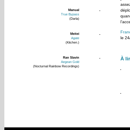
asse
dépl
Manual
True Bypass
quan
(Darla)
l’acc
Fran
Meitei
le 2
Agate
(Kitchen.)
Ran Slavin
À li
Aegean Gold
(Nocturnal Rainbow Recordings)