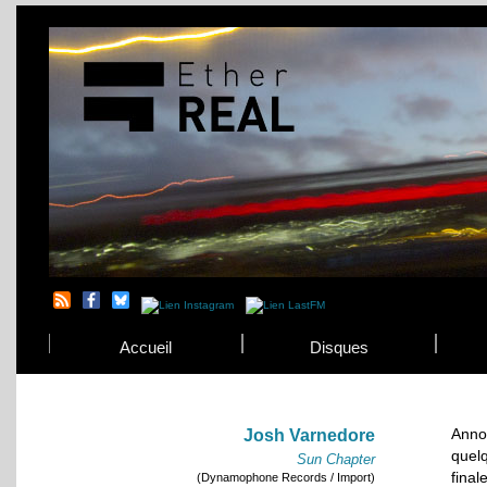
Accueil
Disques
Anno
Josh Varnedore
quel
Sun Chapter
final
(Dynamophone Records / Import)