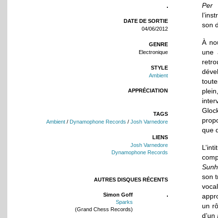
Per 
l’ins
DATE DE SORTIE
son 
04/06/2012
À no
GENRE
une 
Electronique
retr
STYLE
déve
Ambient
tout
plei
APPRÉCIATION
inter
Gloc
TAGS
propo
Ambient
/
Dynamophone Records
/
Josh Varnedore
que 
LIENS
Josh Varnedore
L’in
Dynamophone Records
comp
Sunh
son t
AUTRES DISQUES RÉCENTS
vocal
Simon Goff
appro
Sparks
un rô
(Grand Chess Records)
d’un 