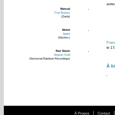
auteu
Manual
True Bypass
(Darla)
Meitei
Agate
(Kitchen.)
Fran
le 1
Ran Slavin
Aegean Gold
(Nocturnal Rainbow Recordings)
À li
À Propos
Contact