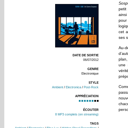
Sosp
petit
ains
pour
logiq
cet 
ses s
Au-de
d’aut
DATE DE SORTIE
plan,
06/07/2012
une s
GENRE
vérit
Electronique
prépo
STYLE
Comm
Ambient
/
Electronica
/
Post-Rock
pass
APPRÉCIATION
nouv
chac
perso
ÉCOUTER
8 MP3 complets (en streaming)
TAGS
Ambient
/
Electronica
/
Elisa Luu
/
Hidden Shoal Recordings
/