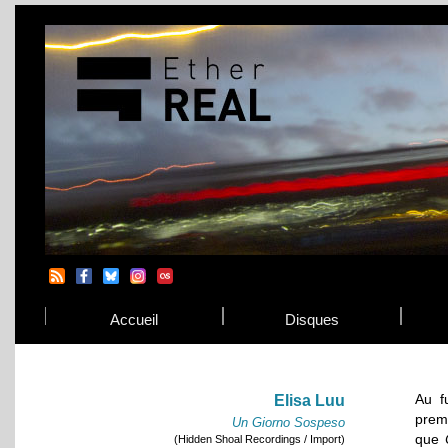
Accueil
Disques
Au f
Elisa Luu
prem
Un Giorno Sospeso
que
(Hidden Shoal Recordings / Import)