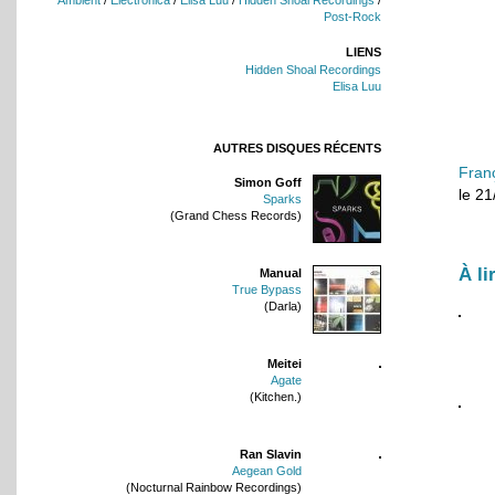
Post-Rock
LIENS
Hidden Shoal Recordings
Elisa Luu
AUTRES DISQUES RÉCENTS
Fran
Simon Goff
le 2
Sparks
(Grand Chess Records)
À li
Manual
True Bypass
(Darla)
Meitei
Agate
(Kitchen.)
Ran Slavin
Aegean Gold
(Nocturnal Rainbow Recordings)