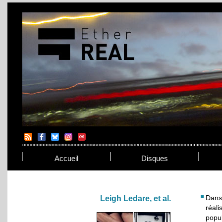
Accueil
Disques
Dans 
Leigh Ledare, et al.
réali
popu