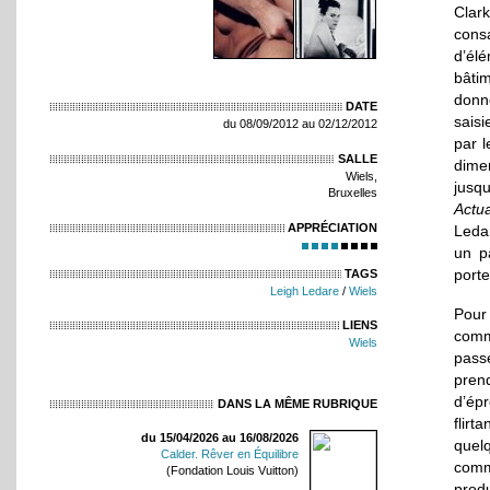
Clar
cons
d’élé
bâtim
donn
DATE
saisi
du 08/09/2012 au 02/12/2012
par l
SALLE
dime
Wiels,
jusq
Bruxelles
Actua
APPRÉCIATION
Ledar
un p
port
TAGS
Leigh Ledare
/
Wiels
Pour
LIENS
comm
Wiels
passé
pren
d’épr
DANS LA MÊME RUBRIQUE
flirt
du 15/04/2026 au 16/08/2026
quelq
Calder. Rêver en Équilibre
comm
(Fondation Louis Vuitton)
produ