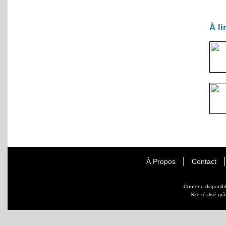
À li
À Propos
Contact
Contenu disponib
Site réalisé gr