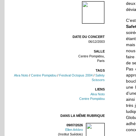
deux 
dévia
C’es
Safe
soir
DATE DU CONCERT
étant
06/12/2003
mais 
nous 
SALLE
Centre Pompidou,
faire
Paris
de se
Pas 
TAGS
appro
Alva Noto
/
Centre Pompidou
/
Festival Octopus 2004
/
Safety
Scissors
boucl
une 
LIENS
d’une
Alva Noto
ains
Centre Pompidou
très 
ludiq
DANS LA MÊME RUBRIQUE
Glob
adhér
09/07/2026
conce
Ellen Arkbro
(Institut Suédois)