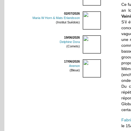
Ce fu
an l
02/07/2026
Vain
Maria W Horn & Mats Erlandsson
S’il 
(Institut Suédois)
conc
vague
19/06/2026
une m
Delphine Dora
comm
(Comets)
basse
groo
17/06/2026
prop
Anenon
Même
(Bleue)
(enc
onde
Du c
répé
répo
Glob
certa
Fabr
le 1