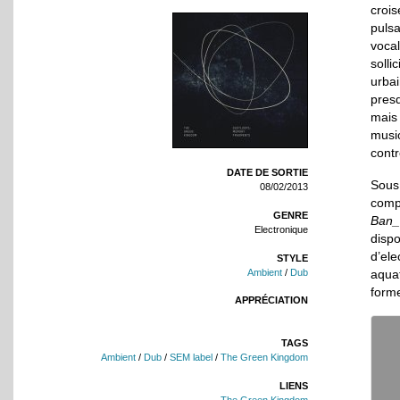
croi
puls
vocal
soll
urba
pres
mais
musi
contr
DATE DE SORTIE
Sous 
08/02/2013
comp
GENRE
Ban_
Electronique
disp
d’ele
STYLE
Ambient
/
Dub
aquat
forme
APPRÉCIATION
TAGS
Ambient
/
Dub
/
SEM label
/
The Green Kingdom
LIENS
The Green Kingdom