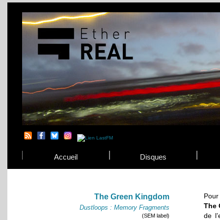
Accueil
Disques
Pour 
The Green Kingdom
The 
Dustloops : Memory Fragments
de l’
(SEM label)