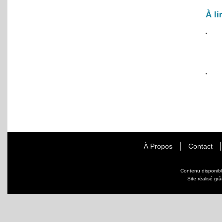
À li
À Propos
Contact
Contenu disponib
Site réalisé gr