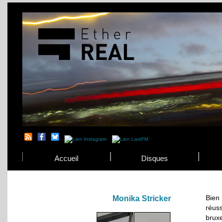
Accueil
Disques
Bien
Monika Stricker
réus
bruxe