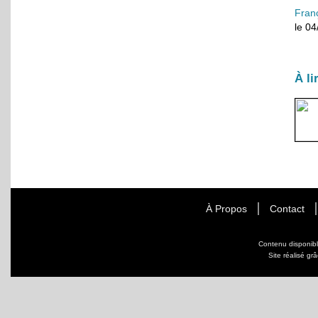
Fran
le 0
À li
À Propos
Contact
Contenu disponib
Site réalisé gr