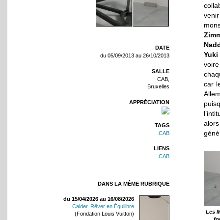
colla
venir
monst
Zim
Nadd
DATE
Yuki
du 05/09/2013 au 26/10/2013
voire
SALLE
chaqu
CAB,
car l
Bruxelles
Allem
APPRÉCIATION
puis
l’int
alor
TAGS
génér
CAB
LIENS
CAB
DANS LA MÊME RUBRIQUE
du 15/04/2026 au 16/08/2026
Calder. Rêver en Équilibre
Les M
(Fondation Louis Vuitton)
fo