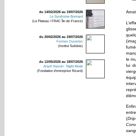
Amste
du 14/02/2026 au 19/07/2026
Le Syndrome Bonnard
(Le Plateau / FRAC Île-de-France)
L’ef
glis
quel
du 20/02/2026 au 19/07/2026
(ima
Formes Ouvertes
(Institut Suédois)
fum
manq
le mu
du 12/05/2026 au 18/07/2026
lui d
Arash Nassiri : Night Mode
vierg
(Fondation d’entreprise Ricard)
équi
inter
repré
éléme
Enfin
entre
(
Drip
Conv
sang