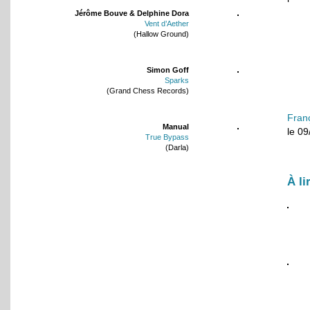
Jérôme Bouve & Delphine Dora
Vent d’Aether
(Hallow Ground)
Simon Goff
Sparks
(Grand Chess Records)
Fran
Manual
le 0
True Bypass
(Darla)
À li