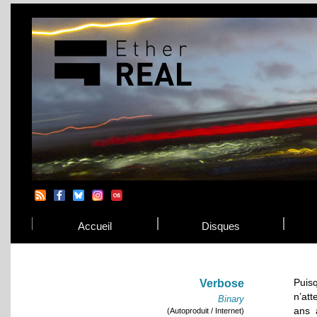
Accueil
Disques
Puis
Verbose
n’att
Binary
ans 
(Autoproduit / Internet)