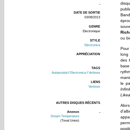
disqu
publ
DATE DE SORTIE
Band
03/08/2013
éprou
souv
GENRE
Electronique
Ric
ou bi
STYLE
Electronica
Pour 
long
APPRÉCIATION
des 
base
TAGS
ryth
Autoproduit
/
Electronica
/
Verbose
mani
LIENS
le p
Verbose
Infin
Likea
AUTRES DISQUES RÉCENTS
Alor
d’al
Anenon
Dream Temperature
appa
(Tonal Union)
perme
posit