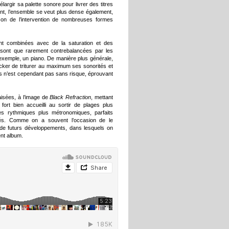
largir sa palette sonore pour livrer des titres
ent, l’ensemble se veut plus dense également,
son de l’intervention de nombreuses formes
ont combinées avec de la saturation et des
sont que rarement contrebalancées par les
 exemple, un piano. De manière plus générale,
cker de triturer au maximum ses sonorités et
ris n’est cependant pas sans risque, éprouvant
aisées, à l’image de
Black Refraction
, mettant
ort bien accueilli au sortir de plages plus
es rythmiques plus métronomiques, parfaits
és. Comme on a souvent l’occasion de le
r de futurs développements, dans lesquels on
nt album.