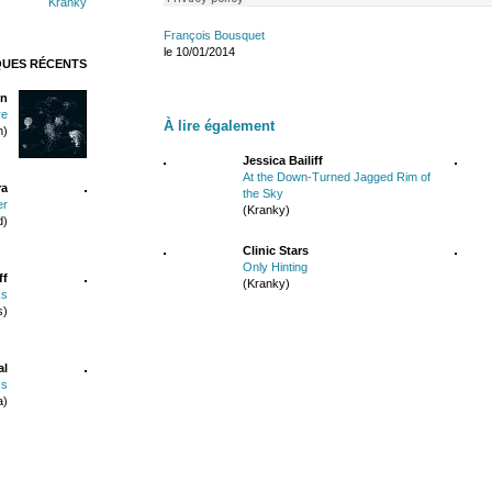
Kranky
François Bousquet
le 10/01/2014
QUES RÉCENTS
n
re
À lire également
n)
Jessica Bailiff
At the Down-Turned Jagged Rim of
ra
the Sky
er
(Kranky)
d)
Clinic Stars
Only Hinting
ff
(Kranky)
ks
s)
al
ss
a)