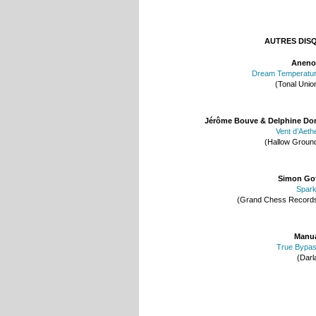
AUTRES DIS
Aneno
Dream Temperatu
(Tonal Unio
Jérôme Bouve & Delphine Do
Vent d’Aeth
(Hallow Groun
Simon Go
Spar
(Grand Chess Record
Manu
True Bypa
(Darl