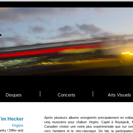
Disques
Concerts
Arts Visuels
Après plusieurs albums enregistrés principalement en solita
Tim Hecker
cinq musiciens pour réaliser
Virgins
. Capté à Reykjavik, M
Virgins
Canadien choisir une veine plus expérimentale que sur se
anky / Differ-ant)
vers l’ambient et le néo-classique. De fait, la participat