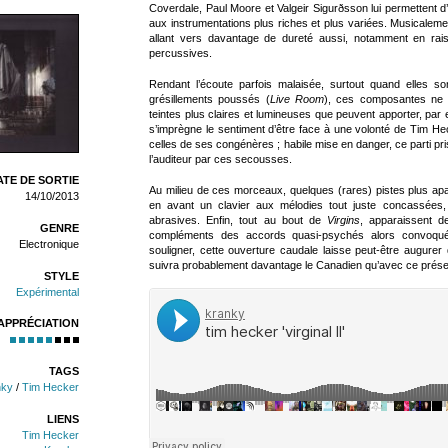
Coverdale, Paul Moore et Valgeir Sigurðsson lui permettent d’é
aux instrumentations plus riches et plus variées. Musicalem
allant vers davantage de dureté aussi, notamment en rai
percussives.
Rendant l’écoute parfois malaisée, surtout quand elles s
grésillements poussés (
Live Room
), ces composantes ne 
teintes plus claires et lumineuses que peuvent apporter, par
s’imprègne le sentiment d’être face à une volonté de Tim He
celles de ses congénères ; habile mise en danger, ce parti p
l’auditeur par ces secousses.
TE DE SORTIE
Au milieu de ces morceaux, quelques (rares) pistes plus ap
14/10/2013
en avant un clavier aux mélodies tout juste concassées, f
abrasives. Enfin, tout au bout de
Virgins
, apparaissent d
GENRE
compléments des accords quasi-psychés alors convoqu
Electronique
souligner, cette ouverture caudale laisse peut-être augure
suivra probablement davantage le Canadien qu’avec ce prése
STYLE
Expérimental
APPRÉCIATION
TAGS
nky
/
Tim Hecker
LIENS
Tim Hecker