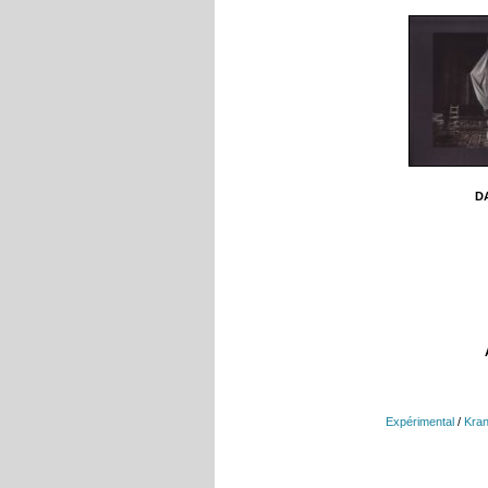
DA
Expérimental
/
Kra