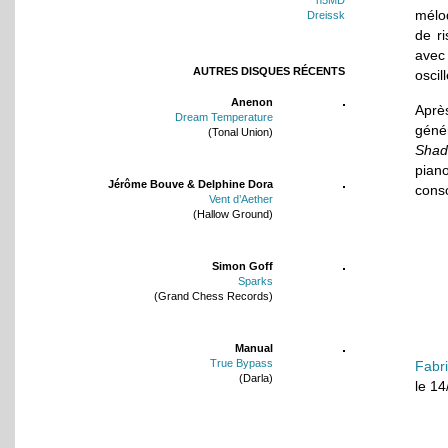
mélod
Dreissk
de ri
avec
AUTRES DISQUES RÉCENTS
oscil
Anenon
Aprè
Dream Temperature
génér
(Tonal Union)
Shad
pian
Jérôme Bouve & Delphine Dora
cons
Vent d’Aether
(Hallow Ground)
Simon Goff
Sparks
(Grand Chess Records)
Manual
True Bypass
Fabr
(Darla)
le 1