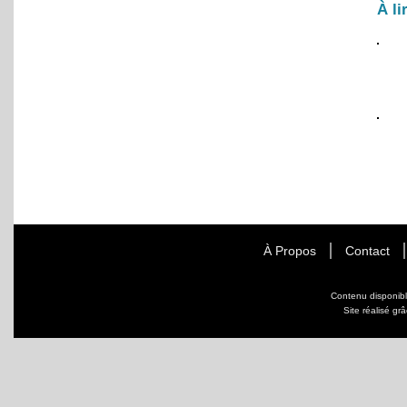
À li
À Propos
Contact
Contenu disponib
Site réalisé gr