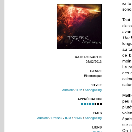
ici l
sono
Tout
clas
avant
The 
longu
au tu
de b
DATE DE SORTIE
moins
26/02/2013
Le p
GENRE
des g
Electronique
calm
satur
STYLE
Ambient
/
IDM
/
Shoegazing
Malh
APPRÉCIATION
peu r
plut
voien
TAGS
Ambient
/
Dreissk
/
IDM
/
n5MD
/
Shoegazing
épais
sur 
LIENS
On t
n5MD