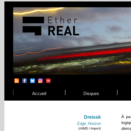
Accueil
Disques
À pe
Dreissk
logi
Edge_Horizon
démar
(n5MD / Import)