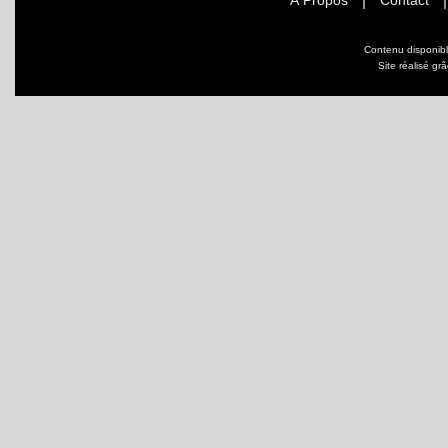
À Propos
Contact
Contenu disponib
Site réalisé gr