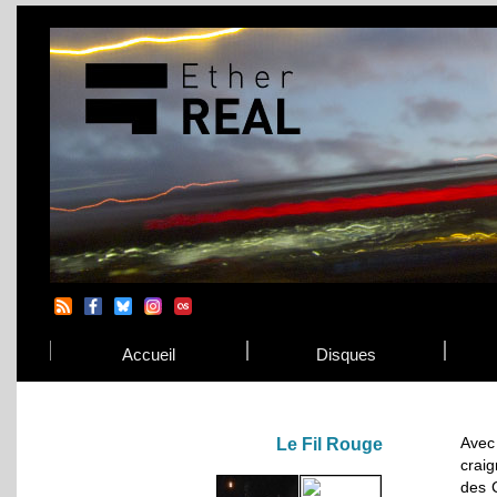
Accueil
Disques
Avec 
Le Fil Rouge
crai
des 