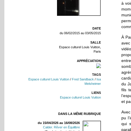
à voi
mome
muni
perme
comm
DATE
du 06/02/2015 au 03/05/2015
À Par
SALLE
avec
Espace culturel Louis Vuitton,
vidé
Paris
pro
entre
APPRÉCIATION
somb
agré
TAGS
cardi
Espace culturel Louis Vuitton
/
Fred Sandback
/
Isa
du Ja
Melsheimer
fils
LIENS
l’esp
Espace culturel Louis Vuitton
et pa
Avec
DANS LA MÊME RUBRIQUE
pu l’
du 15/04/2026 au 16/08/2026
qui 
Calder. Rêver en Équilibre
parab