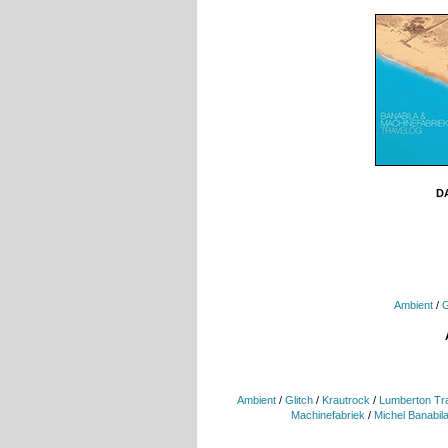
DA
Ambient
/
G
Ambient
/
Glitch
/
Krautrock
/
Lumberton Tr
Machinefabriek
/
Michel Banabil