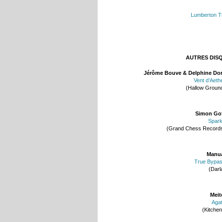
Lumberton T
AUTRES DIS
Jérôme Bouve & Delphine Do
Vent d’Aeth
(Hallow Groun
Simon Go
Spar
(Grand Chess Record
Manu
True Bypa
(Darl
Meit
Aga
(Kitchen