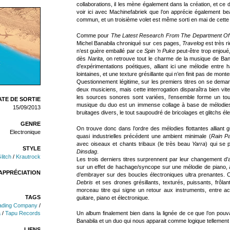
collaborations, il les mène également dans la création, et ce 
voir ici avec Machinefabriek que l’on apprécie également bea
commun, et un troisième volet est même sorti en mai de cette
Comme pour
The Latest Research From The Department Of E
Michel Banabila chroniqué sur ces pages,
Travelog
est très r
n’est guère emballé par ce
Spin ’n Puke
peut-être trop enjoué,
dès
Narita
, on retrouve tout le charme de la musique de Ban
d’expérimentations poétiques, alliant ici une mélodie entr
lointaines, et une texture grésillante qui n’en finit pas de monte
Questionnement légitime, sur les premiers titres on se deman
deux musiciens, mais cette interrogation disparaîtra bien vit
les sources sonores sont variées, l’ensemble forme un to
TE DE SORTIE
musique du duo est un immense collage à base de mélodies a
15/09/2013
bruitages divers, le tout saupoudré de bricolages et glitchs é
GENRE
On trouve donc dans l’ordre des mélodies flottantes alliant 
Electronique
quasi industrielles précédent une ambient minimale (
Rain Pa
avec oiseaux et chants tribaux (le très beau
Yarra
) qui se 
STYLE
Dinsdag
.
litch
/
Krautrock
Les trois derniers titres surprennent par leur changement d
sur un effet de hachage/syncope sur une mélodie de piano, a
APPRÉCIATION
d’embrayer sur des boucles électroniques ultra prenantes.
Debris
et ses drones grésillants, texturés, puissants, frôlan
morceau titre qui signe un retour aux instruments, entre 
TAGS
guitare, piano et électronique.
ading Company
/
a
/
Tapu Records
Un album finalement bien dans la lignée de ce que l’on pouv
Banabila et un duo qui nous apparait comme logique tellement 
LIENS