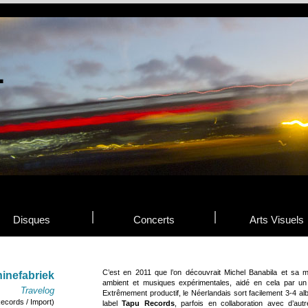
Disques
Concerts
Arts Visuels
C’est en 2011 que l’on découvrait Michel Banabila et sa m
inefabriek
ambient et musiques expérimentales, aidé en cela par un
Travelog
Extrêmement productif, le Néerlandais sort facilement 3-4 a
cords / Import)
label
Tapu Records
, parfois en collaboration avec d’au