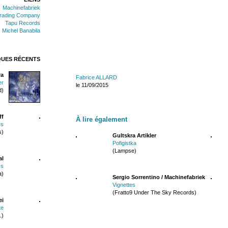
Machinefabriek
rading Company
Tapu Records
Michel Banabila
QUES RÉCENTS
ra
Fabrice ALLARD
er
le 11/09/2015
d)
ff
À lire également
ks
s)
Gultskra Artikler
Pofigistka
(Lampse)
al
ss
a)
Sergio Sorrentino / Machinefabriek
Vignettes
(Fratto9 Under The Sky Records)
ei
te
.)