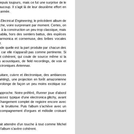
depuis toujours, mais ce fut une surprise de le
ucoup. Il s’agit là de leur deuxième effort en
 année.
lectrical Engineering
, le précédent album de
iche, voire surprenant par moment. Certes, on
 à la construction un peu trop classique, mais
abila, hors des sentiers battus, des espèces
e harmonica et cornemuse, des bribes vocales
r.
de quelle est la part produite par chacun des
e car elle n’apparaît pas comme pertinente. Si
ut cohérent, qui coule de source même si la
coustiques, de field recordings, de voix et
lectroniques
Antennas
.
guitare, cuivre et électronique, des ambiances
inting
), une projection en forêt amazonienne
prolonge de façon un peu moins exotique sur
’approche. Notre préféré,
Runner
joue d’abord
ssez typique d’une electronica glitchy, avant
 Changement complet de registre encore avec
t le bruitisme. Puis l’album s’achève avec un
accompagnement d’orgues et mélodie croisant
ait attendre d’un touche à tout comme Michel
l’album s’avère cohérent.