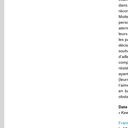
dans
réco
Motte
pers
ater
leurs
les p
décis
souha
d’ail
comp
rési
ayant
(leur
t’aim
en ba
obsta
Date 
Kee
Fran