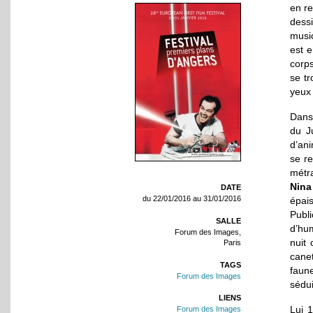
en re
dess
music
est 
corp
se tr
yeux 
Dans
du J
d’ani
se re
métr
Nina
DATE
du 22/01/2016 au 31/01/2016
épais
Publ
SALLE
d’hum
Forum des Images,
nuit 
Paris
canet
TAGS
faun
Forum des Images
sédu
LIENS
Lui 1
Forum des Images