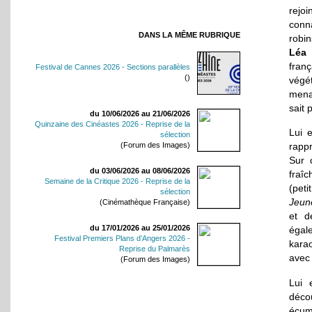
rejoi
conna
DANS LA MÊME RUBRIQUE
robi
Léa 
franç
Festival de Cannes 2026 - Sections parallèles
()
végé
mena
sait 
du 10/06/2026 au 21/06/2026
Quinzaine des Cinéastes 2026 - Reprise de la
Lui 
sélection
(Forum des Images)
rappr
Sur 
du 03/06/2026 au 08/06/2026
fraîc
Semaine de la Critique 2026 - Reprise de la
(pet
sélection
Jeun
(Cinémathèque Française)
et d
du 17/01/2026 au 25/01/2026
égal
Festival Premiers Plans d’Angers 2026 -
kara
Reprise du Palmarès
avec 
(Forum des Images)
Lui 
déco
écumé