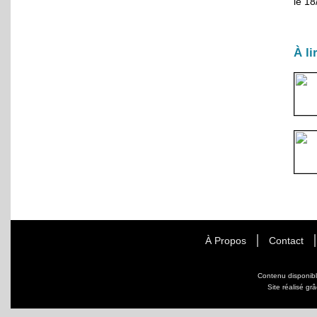
le 1
À li
À Propos
Contact
Contenu disponib
Site réalisé gr