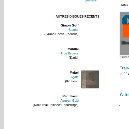
Dronarivm
nous
AUTRES DISQUES RÉCENTS
Simon Goff
Sparks
(Grand Chess Records)
Manual
True Bypass
(Darla)
Fran
Meitei
le 1
Agate
(Kitchen.)
À li
Ran Slavin
Aegean Gold
(Nocturnal Rainbow Recordings)