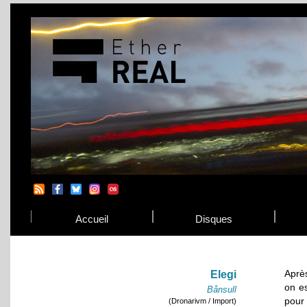
Accueil
Disques
Aprè
Elegi
on e
Bånsull
pou
(Dronarivm / Import)