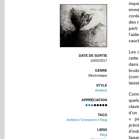
inqui
immé
cord
des 
parti
l’ai
cauc
Les 
DATE DE SORTIE
cette
10/02/2017
dans
brui
GENRE
Electronique
(com
laiss
STYLE
Ambient
Comm
quel
APPRÉCIATION
clav
d’un
TAGS
« pa
Ambient
/
Dronarivm
/
Elegi
préc
LIENS
d’in
Elegi
faisa