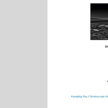
DA
Kangding Ray
/
Stroboscopic Ar