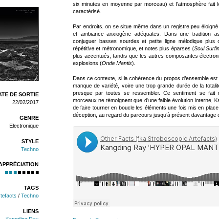
six minutes en moyenne par morceau) et l’atmosphère fait 
caractérisé.
Par endroits, on se situe même dans un registre peu éloigné 
et ambiance anxiogène adéquates. Dans une tradition a
conjuguer basses sourdes et petite ligne mélodique plus c
répétitive et métronomique, et notes plus éparses (
Soul Surfi
plus accentués, tandis que les autres composantes électroni
explosions (
Onde Mantis
).
Dans ce contexte, si la cohérence du propos d’ensemble est à
manque de variété, voire une trop grande durée de la totalit
presque par toutes se ressembler. Ce sentiment se fait 
TE DE SORTIE
morceaux ne témoignent que d’une faible évolution interne, 
22/02/2017
de faire tourner en boucle les éléments une fois mis en place
déception, au regard du parcours jusqu’à présent davantage 
GENRE
Electronique
STYLE
Techno
APPRÉCIATION
TAGS
tefacts
/
Techno
LIENS
Kangding Ray