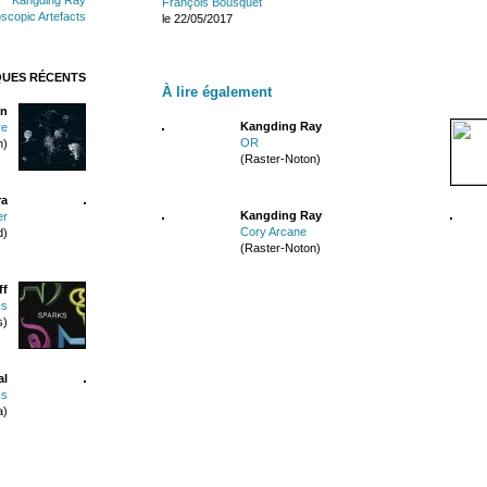
François Bousquet
scopic Artefacts
le 22/05/2017
QUES RÉCENTS
À lire également
n
Kangding Ray
re
OR
n)
(Raster-Noton)
ra
Kangding Ray
er
Cory Arcane
d)
(Raster-Noton)
ff
ks
s)
al
ss
a)