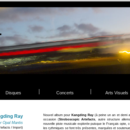
Disques
Concerts
Arts Visuels
Nouvel album pour
Kangding Ray
(à peine un an et demi a
gding Ray
occasion (
Stroboscopic Artefacts
, autre structure alle
r Opal Mantis
nouvelle piste musicale explorée puisque le Français opte, cet
tefacts / Import)
les rythmiques se font très présentes, marquées et soutenues, 