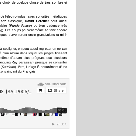
le choix de quelque chose de très sombre et
de l’électro-indus, avec sonorités métalliques
ssez classique,
David Letellier
peut aussi
laire (
Purple Phase
) ou bien cadence très
ng
). Les coups peuvent même se faire encore
ques s’aventurent entre granulations et mini-
 souligner, on peut aussi regretter un certain
é d’un album dans lequel les plages finissent
même d’autant plus prégnant que plusieurs
Kangding Ray paraissant presque se contenter
 (
Saudade
). Bref, il s’agit là assurément d’une
convaincant du Français.