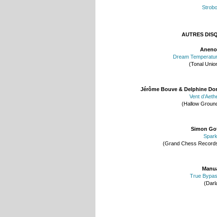
Strobo
AUTRES DIS
Aneno
Dream Temperatu
(Tonal Unio
Jérôme Bouve & Delphine Do
Vent d’Aeth
(Hallow Groun
Simon Go
Spar
(Grand Chess Record
Manu
True Bypa
(Darl