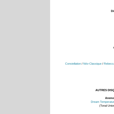
DA
Constellation
/
Néo-Classique
/
Rebecc
AUTRES DIS
Aneno
Dream Temperatu
(Tonal Unio