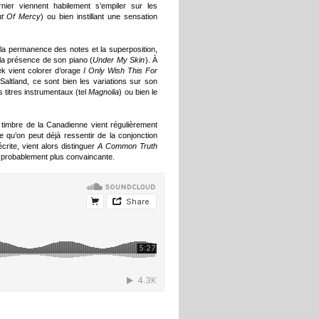
ier viennent habilement s’empiler sur les
ht Of Mercy
) ou bien instillant une sensation
r la permanence des notes et la superposition,
r la présence de son piano (
Under My Skin
). À
ek vient colorer d’orage
I Only Wish This For
altland, ce sont bien les variations sur son
s titres instrumentaux (tel
Magnolia
) ou bien le
timbre de la Canadienne vient régulièrement
e qu’on peut déjà ressentir de la conjonction
écrite, vient alors distinguer
A Common Truth
 probablement plus convaincante.