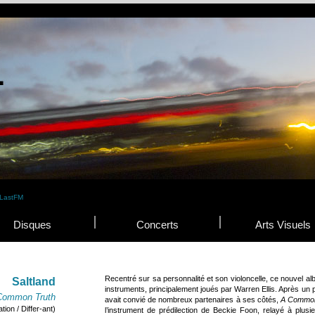
Disques
Concerts
Arts Visuels
Recentré sur sa personnalité et son violoncelle, ce nouvel a
Saltland
instruments, principalement joués par Warren Ellis. Après un
Common Truth
avait convié de nombreux partenaires à ses côtés,
A Common
tion / Differ-ant)
l’instrument de prédilection de Beckie Foon, relayé à plusi