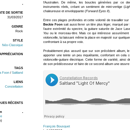
l’Australien. De même, les boucles générées par ce dern
instruments réels, créant un sentiment de mini-vertige (
Lig
chaleureuse et enveloppante (
Forward Eyes II
).
TE DE SORTIE
31/03/2017
Entre ces plages profondes et cette volonté de travailler su
Beckie Foon
sait aussi livrer un titre plus léger, marqué pa
GENRE
l’autre extrémité du spectre, la guitare saturée de Jace Las
Rock
You
ou le morceau-titre. Mais ce qui intéresse assurément S
violoncelle, lui laissant même la place en majesté sur quelque
STYLE
confrontant à sa propre voix.
Néo-Classique
Probablement plus assuré que sur son précédent album, le 
APPRÉCIATION
apporter une teinte un peu inquiétante, confortant en cela c
violoncelle-guitare électrique. Cette forme de variété, ainsi d
de son prédécesseur et faire de ce second album une œuvre
TAGS
a Foon
/
Saltland
LIENS
Constellation
QUES RÉCENTS
n
re
n)
François Bousquet