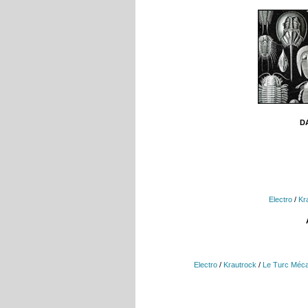
DA
Electro
/
Kr
Electro
/
Krautrock
/
Le Turc Méc