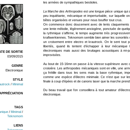
les armées de sympathiques bestioles.
La Marche des Arthropodes
est une longue pièce unique qui
peu inquiétante, mécanique et imperturbable, sur laquelle o
bêtes organisées et venues pour nous bouffer tout crus.
On commence donc doucement avec de lents claquements r
une lente mélodie, légèrement anxiogène, ponctuée de quelqu
la rythmique s’affirme, le tempo augmente très progressivem
kraftwerkiennes. Teknomom semble bien aimer les sonorités u
un croisement entre electro et krautrock. On le sent tout 
libertés, quand ils tentent d’échapper à leur mécanique b
électroniques mais aussi des bruitages acoustiques à mi-
TE DE SORTIE
improvisées.
03/09/2015
Au bout de 15-16mn on passe à la vitesse supérieure avec d
GENRE
croisière. Les arthropodes mécaniques sont en ville, une armé
Electronique
ça frétille dans tous les sens mais la base rythmique, imp
comme une espèce d’électro minimale. Ce n’est que sur les 
STYLE
finale à coup d’épées et de canons laser que la marche prend f
autrock
/
Minimal
Du beau travail que l’on conseillera à tout amateur d’électr
APPRÉCIATION
électronique.
TAGS
anique
/
Minimal
/
Teknomom
LIENS
Teknomom