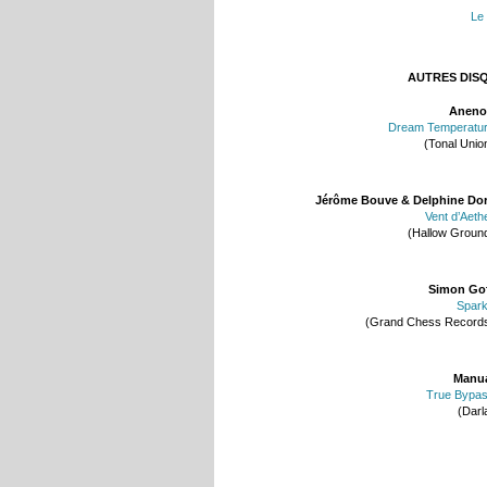
Le
AUTRES DIS
Aneno
Dream Temperatu
(Tonal Unio
Jérôme Bouve & Delphine Do
Vent d’Aeth
(Hallow Groun
Simon Go
Spar
(Grand Chess Record
Manu
True Bypa
(Darl