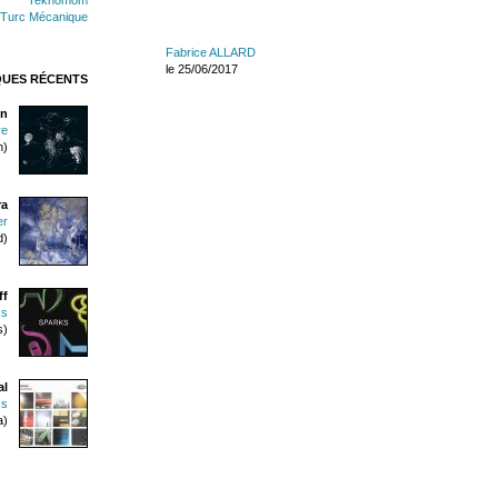
 Turc Mécanique
Fabrice ALLARD
le 25/06/2017
QUES RÉCENTS
n
re
n)
ra
er
d)
ff
ks
s)
al
ss
a)