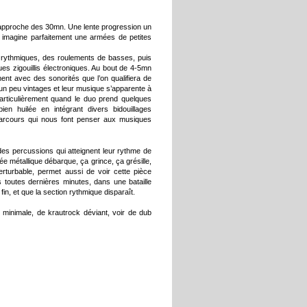
 approche des 30mn. Une lente progression un
n imagine parfaitement une armées de petites
ythmiques, des roulements de basses, puis
es zigouillis électroniques. Au bout de 4-5mn
ent avec des sonorités que l’on qualifiera de
n peu vintages et leur musique s’apparente à
particulièrement quand le duo prend quelques
ien huilée en intégrant divers bidouillages
parcours qui nous font penser aux musiques
es percussions qui atteignent leur rythme de
e métallique débarque, ça grince, ça grésille,
erturbable, permet aussi de voir cette pièce
toutes dernières minutes, dans une bataille
in, et que la section rythmique disparaît.
o minimale, de krautrock déviant, voir de dub