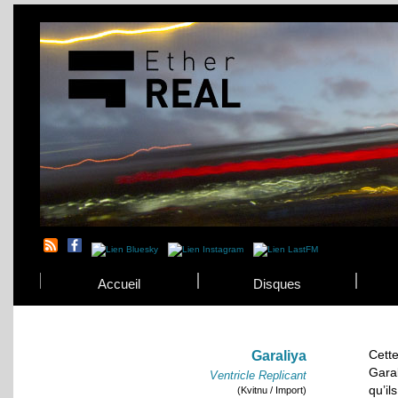
Accueil
Disques
Cett
Garaliya
Garal
Ventricle Replicant
qu’i
(Kvitnu / Import)