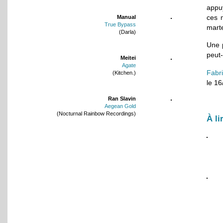
appu
ces 
Manual
True Bypass
mart
(Darla)
Une p
peut-
Meitei
Agate
Fabr
(Kitchen.)
le 1
Ran Slavin
Aegean Gold
(Nocturnal Rainbow Recordings)
À li