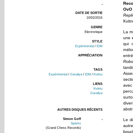
Reco
OvO
DATE DE SORTIE
Repli
10/02/2016
Kvitn
GENRE
La m
Electronique
une é
STYLE
qui 
Expérimental
/
IDM
mélo
entr
APPRÉCIATION
Robo
tandi
TAGS
Assez
Expérimental
/
Garaliya
/
IDM
/
Kvitnu
sect
LIENS
ave
Kvitnu
percu
Garaliya
surt
diver
abstr
AUTRES DISQUES RÉCENTS
Simon Goff
Le d
Sparks
autre
(Grand Chess Records)
bouc