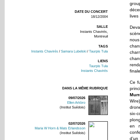
grou
déce
DATE DU CONCERT
live
18/12/2004
SALLE
Deva
Instants Chavirés,
scène
Montreuil
nous 
chan
TAGS
Instants Chavirés
/
Samara Lubelski
/
Taurpis Tula
char
chan
LIENS
rend
Taurpis Tula
final
Instants Chavirés
Ce f
princ
DANS LA MÊME RUBRIQUE
Murr
09/07/2026
Wire
Ellen Arkbro
drone
(Institut Suédois)
six-
plon
02/07/2026
en m
Maria W Horn & Mats Erlandsson
confe
(Institut Suédois)
d’un 