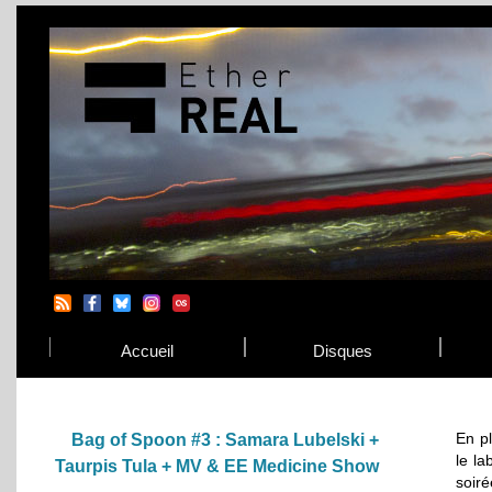
Accueil
Disques
En p
Bag of Spoon #3 : Samara Lubelski +
le la
Taurpis Tula + MV & EE Medicine Show
soiré