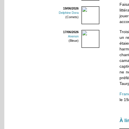
Faisa
19/06/2026
litté
Delphine Dora
joue
(Comets)
accor
Trois
17/06/2026
Anenon
un re
(Bleue)
étai
harm
chant
cama
capti
ne n
préf
Taurp
Fran
le 1
À li