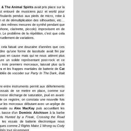
& The Animal Spirits
avait pris place sur la
est entouré de musiciens jazz et world pour
 foulards pendus aux pieds de micro, robe à
n et de démultiplication des silhouettes, etc…
tion des mêmes mesures de synthé pendant que
hone, clarinette, piccolo) improvisent en de
. Le problème de la répétition, c’est que cela
ruellement de variations.
 cela faisait une douzaine d’années que ces
t dire qu’une forme de lassitude avait fini par
t pas en cause mais qui ne nous attirent plus
ure un solide représentant post-rock et ce
 trois premiers morceaux, laissait plus qu’à
ns
et les frappes martiales de batterie de
Cat
fublée de vocoder sur
Party In The Dark
, était
libre entre instruments permit aux déferlements
cossais de se mettre en place, comme sur
rosse décharge de saturation, joué en avant-
de ce registre, on constata une nouvelle fois
our les morceaux débutant avec un arpège de
thwaite ou
Alex MacKay
puis accueillant les
la basse d’un
Dominic Aitchison
à la barbe
tels
Hunted by a Freak
,
Crossing the Road
 les essais de batterie électronique nous
ssiques comme
2 Rights Make 1 Wrong
ou
Cody
prétés tout récemment.