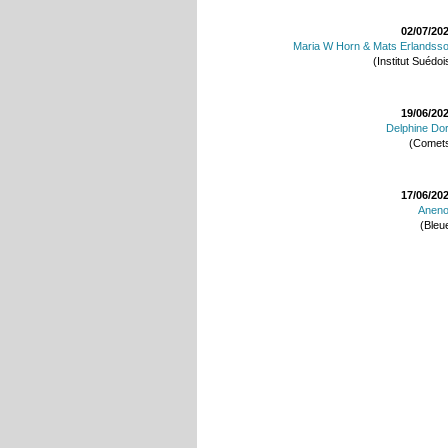
02/07/20
Maria W Horn & Mats Erlandss
(Institut Suédoi
19/06/20
Delphine Do
(Comet
17/06/20
Anen
(Bleu