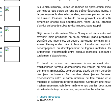
Sur le plan lumineux, toutes les rampes de spots étaient mise
26
aux cintres que celles en fond de scène éclairant le public
on
larges rayures horizontales, étaient, en outre, placés derrière
s)
de lumière. Passant du bleuté au rougeoyant, via des fla
dimension encore plus spectaculaire, voire un peu grandiloq
s’arrêta au bout de soixante-dix minutes, sans rappel.
26
ra
Déjà venu à cette même Villette Sonique, et dans cette 
s)
revenait, mais positionné en fin de plateau, place probable
Derrière ses machines, un sourire au visage, l’Anglais livr
assez identique d’un titre à l’autre : introduction aryth
accompagnées du développement de légères mélodies. Dans
26
Britannique s’interrompît entre chaque morceau, cassant
on
totalement s’abandonner.
e)
En fond de scène, un immense écran recevait des 
traditionnelles formes géométriques mouvantes ou bien d’
a
communs. En parallèle, de gros spots situés en front de scène
des jeux de lumière. Sur un titre, deux jeunes femmes 
d’accessoires entre le bâton lumineux de fête foraine et l
musique et s’éclairant progressivement. Conférant une nouvell
malheureusement utilisée en même temps que les deux autres
simultanée de trop de sources, se parasitant l’une l’autre.
François Bousquet
le 28/05/2018