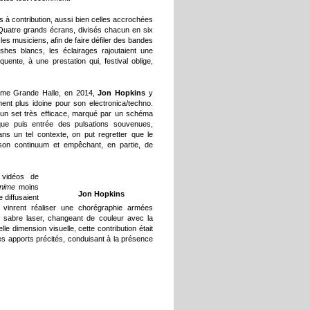
s à contribution, aussi bien celles accrochées
. Quatre grands écrans, divisés chacun en six
 les musiciens, afin de faire défiler des bandes
shes blancs, les éclairages rajoutaient une
uente, à une prestation qui, festival oblige,
même Grande Halle, en 2014,
Jon Hopkins
y
ment plus idoine pour son electronica/techno.
a un set très efficace, marqué par un schéma
mique puis entrée des pulsations souvenues,
 un tel contexte, on put regretter que le
 son continuum et empêchant, en partie, de
vidéos de
nime
moins
Jon Hopkins
 diffusaient
vinrent réaliser une chorégraphie armées
e sabre laser, changeant de couleur avec la
e dimension visuelle, cette contribution était
 apports précités, conduisant à la présence