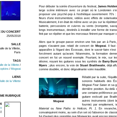
Pour débuter la soirée d’ouverture du festival,
James Holden 
large scène intérieure avec ce projet où le Londonien s’
proposer une psyché-pop à l’esthétique ouvertement 70’s :
fleurs d’une instrumentiste, vidéos avec effets de solarisatio
Musicalement, il en était de même avec un jeu sur la répéti
batterie, percussions et cuivres ou vents (trompette, saxop
longs instrumentaux, destinés à installer une forme de transe
 DU CONCERT
finit par se répéter et que les morceaux finirent par manquer c
25/05/2018
Alors que le groupe passe environ une fois par an à Paris,
SALLE
pages n’avaient pas relaté de concert de
Mogwai
. Il fau
le de la Villette,
apparaître à l’égard des Écossais, dont le savoir-faire n’es
Paris
forcément autant qu’avant. Néanmoins, la formation deme
concert en fut un nouvel exemple. Pourtant, le mix, sur les
TAGS
désirer, noyant les guitares sous les synthés de
Barry Bur
e de la Villette
/
Myers
; plus encore, la voix de
Stuart Braithwaite
, déjà af
opkins
/
Mogwai
comme doublée, et donc dégoulinante voire inaudible.
LIENS
Rétabli par la suite, l’équi
lle de la Villette
sonores habituels des É
Mogwai Fear Satan
et sa g
dernière position. Au-delà 
une certaine préférence p
ÊME RUBRIQUE
guitare exécuté par Brai
autres instruments (dont 
Mogwai
26
fournie) par empilement, 
ro
Material
ou
New Paths to Helicon, Pt. 1
. En revanche,
s)
convainquirent moins, au sein d’un set où l’absence de cla
fut d’autant plus regrettée que Mogwai les avait encore inter