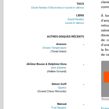
clavi
TAGS
comme
David Newlyn
/
Electronica
/
sound in silence
À fo
LIENS
David Newlyn
d’amp
sound in silence
reto
salu
dava
AUTRES DISQUES RÉCENTS
de c
Anenon
d’une
Dream Temperature
la fi
(Tonal Union)
de c
Jérôme Bouve & Delphine Dora
Vent d’Aether
(Hallow Ground)
Simon Goff
Sparks
(Grand Chess Records)
Manual
True Bypass
Fran