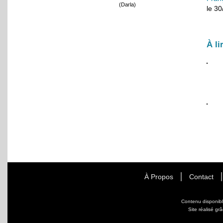
(Darla)
le 3
À li
À Propos
Contact
Contenu disponib
Site réalisé gr