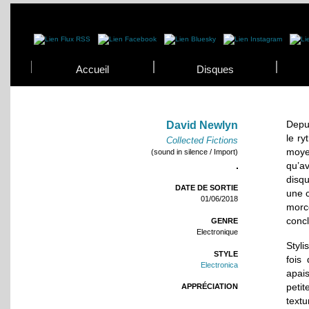
Accueil
Disques
Depui
David Newlyn
le ry
Collected Fictions
moye
(sound in silence / Import)
qu’av
disqu
DATE DE SORTIE
une 
01/06/2018
morc
concl
GENRE
Electronique
Styli
STYLE
fois
Electronica
apai
peti
APPRÉCIATION
text