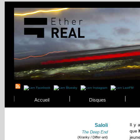
Accueil
Disques
Il y
Saloli
que
The Deep End
jeun
(Kranky / Differ-ant)