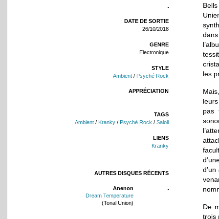
Bells
Unie
DATE DE SORTIE
synt
26/10/2018
dans 
l’al
GENRE
Electronique
tess
crist
STYLE
les p
Ambient
/
Psyché Rock
Mais,
APPRÉCIATION
leurs
pas 
TAGS
sono
Ambient
/
Kranky
/
Psyché Rock
/
Saloli
l’at
LIENS
attac
Kranky
facu
d’une
d’un
AUTRES DISQUES RÉCENTS
vena
Anenon
nom
Dream Temperature
(Tonal Union)
De m
trois