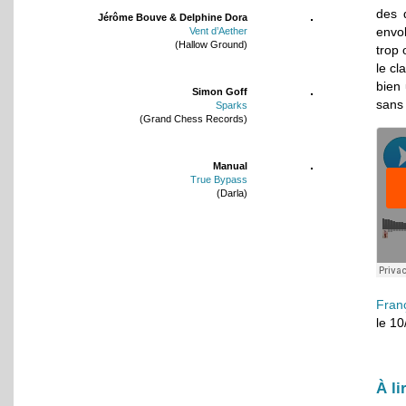
des 
Jérôme Bouve & Delphine Dora
envo
Vent d’Aether
(Hallow Ground)
trop 
le cl
bien 
Simon Goff
sans 
Sparks
(Grand Chess Records)
Manual
True Bypass
(Darla)
Fran
le 1
À li