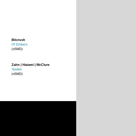
Bitcrush
Of Embers
(n5MD)
Zahn | Hatami | McClure
Ypsilon
(n5MD)