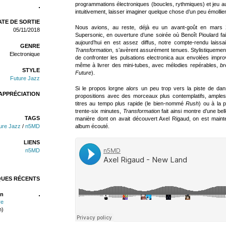
programmations électroniques (boucles, rythmiques) et jeu au s
intuitivement, laisser imaginer quelque chose d’un peu émollient e
TE DE SORTIE
Nous avions, au reste, déjà eu un avant-goût en mars 
05/11/2018
Supersonic, en ouverture d’une soirée où Benoît Pioulard faisa
aujourd’hui en est assez diffus, notre compte-rendu laiss
GENRE
Transformation
, s’avèrent assurément tenues. Stylistiqueme
Electronique
de confronter les pulsations electronica aux envolées impro
même à livrer des mini-tubes, avec mélodies repérables,
br
STYLE
Future
).
Future Jazz
Si le propos lorgne alors un peu trop vers la piste de danse
APPRÉCIATION
propositions avec des morceaux plus contemplatifs, amples
titres au tempo plus rapide (le bien-nommé
Rush
) ou à la 
trente-six minutes,
Transformation
fait ainsi montre d’une bel
TAGS
manière dont on avait découvert Axel Rigaud, on est mainte
album écouté.
ure Jazz
/
n5MD
LIENS
n5MD
QUES RÉCENTS
n
re
n)