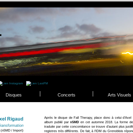
Disques
Concerts
Arts Visuels
Après le disque de Fall Therapy, place donc à celui d’Axel
xel Rigaud
album publié par
n5MD
en cet automne 2018. La forme de vit
ransformation
traduite par cette concomitance se trouve d’autant plus just
(n5MD / Import)
registres très différents. De fait, à l’IDM du Grenoblois répo