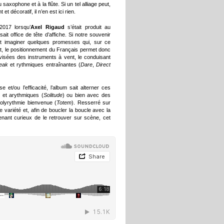
axophone et à la flûte. Si un tel alliage peut,
t décoratif, il n’en est ici rien.
2017 lorsqu’
Axel Rigaud
s’était produit au
it office de tête d’affiche. Si notre souvenir
ait imaginer quelques promesses qui, sur ce
nt, le positionnement du Français permet donc
visées des instruments à vent, le conduisant
eak
et rythmiques entraînantes (
Dare
,
Direct
 et/ou l’efficacité, l’album sait alterner ces
 et arythmiques (
Solitude
) ou bien avec des
polyrythmie bienvenue (
Totem
). Resserré sur
le variété et, afin de boucler la boucle avec la
nant curieux de le retrouver sur scène, cet