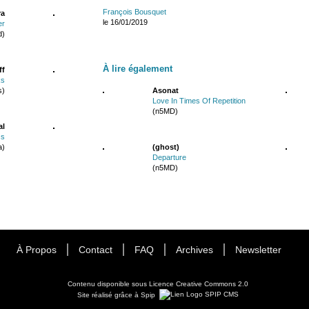
François Bousquet
ra
le 16/01/2019
er
d)
À lire également
ff
ks
s)
Asonat
Love In Times Of Repetition
(n5MD)
al
ss
a)
(ghost)
Departure
(n5MD)
À Propos
Contact
FAQ
Archives
Newsletter
Contenu disponible sous
Licence Creative Commons 2.0
Site réalisé grâce à Spip