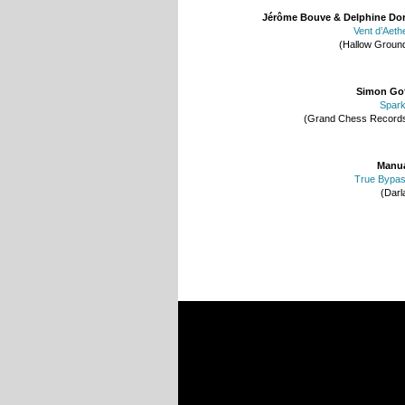
Jérôme Bouve & Delphine Do
Vent d’Aeth
(Hallow Groun
Simon Go
Spar
(Grand Chess Record
Manu
True Bypa
(Darl