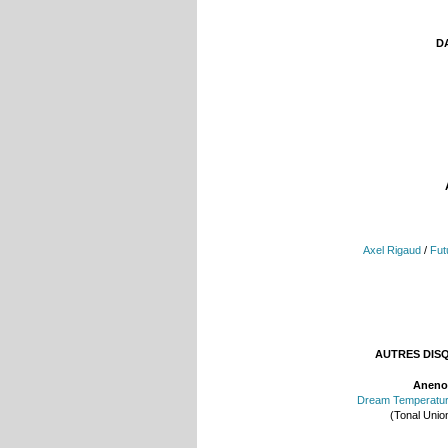
DA
Axel Rigaud
/
Fut
AUTRES DIS
Aneno
Dream Temperatu
(Tonal Unio