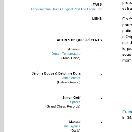
propo
TAGS
et fr
Expérimental
/
Jazz
/
Original Past Life
/
Tone List
On f
LIENS
pourr
guita
d’Ori
AUTRES DISQUES RÉCENTS
sur d
le je
Anenon
Dream Temperature
sous
(Tonal Union)
mome
Jérôme Bouve & Delphine Dora
Vent d’Aether
(Hallow Ground)
Simon Goff
Sparks
(Grand Chess Records)
Fran
le 0
Manual
True Bypass
(Darla)