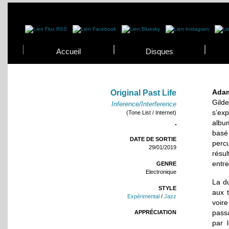
Accueil
Disques
Adam
Original Past Life
Gild
Inference/Interference
s’exp
(Tone List / Internet)
albu
basé
DATE DE SORTIE
perc
29/01/2019
résu
entre
GENRE
Electronique
La d
STYLE
aux 
Expérimental
/
Jazz
voir
pass
APPRÉCIATION
par l