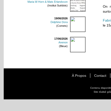
Maria W Horn & Mats Erlandsson
(Institut Suédois)
On r
surto
19/06/2026
Fabr
Delphine Dora
le 1
(Comets)
17/06/2026
Anenon
(Bleue)
À Propos
Contact
Contenu disponib
Site réalisé gr