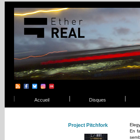
Accueil
Disques
Elegy
Project Pitchfork
En fa
sembl