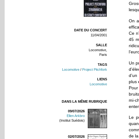
Gross
lesqu
On a
effic
DATE DU CONCERT
Ce n
11/04/2001
45 m
SALLE
ridi
Locomotive,
l’eur
Paris
Un pr
TAGS
d’él
Locomotive
/
Project Pitchfork
d’un
LIENS
plus 
Locomotive
Pour 
bruit
mi-c
DANS LA MÊME RUBRIQUE
ente
09/07/2026
Ellen Arkbro
Le p
(Institut Suédois)
quand
comm
de la
02/07/2026