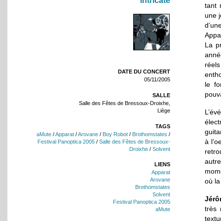
Intricate
tant
une j
d’un
Appar
La p
anné
réel
DATE DU CONCERT
enth
05/11/2005
le f
pouva
SALLE
Salle des Fêtes de Bressoux-Droixhe,
Liège
L’év
élect
TAGS
guita
aMute
/
Apparat
/
Arovane
/
Boy Robot
/
Brothomstates
/
à l’o
Festival Panoptica 2005
/
Salle des Fêtes de Bressoux-
Droixhe
/
Solvent
retro
autre
LIENS
momen
Apparat
Arovane
où l
Brothomstates
Solvent
Jér
Festival Panoptica 2005
très 
aMute
text