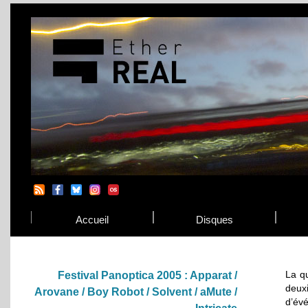
Accueil
Disques
La qu
Festival Panoptica 2005 : Apparat /
deux
Arovane / Boy Robot / Solvent / aMute /
d’év