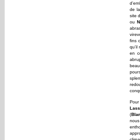
d’emb
de la
site 
ou
N
abra
virev
fins 
qu’il
en c
abrup
beau
pours
sple
redou
conq
Pour
Lass
(
Bla
nous
enth
appr
clim