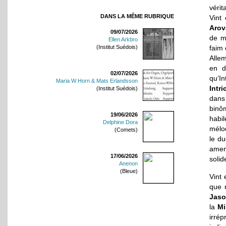
vérit
DANS LA MÊME RUBRIQUE
Vint
Arov
09/07/2026
de mo
Ellen Arkbro
faim 
(Institut Suédois)
Allem
en d
02/07/2026
qu’In
Maria W Horn & Mats Erlandsson
Intri
(Institut Suédois)
dans
binô
19/06/2026
habi
Delphine Dora
mélod
(Comets)
le du
amen
17/06/2026
solid
Anenon
(Bleue)
Vint
que 
Jas
la
Mi
irré