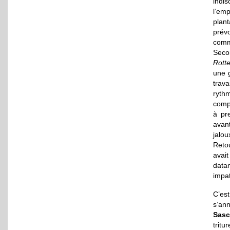
indis
l’emp
plant
prév
comm
Seco
Rotte
une 
trava
rythm
comp
à pr
avan
jalou
Retou
avait
data
impa
C’est
s’ann
Sasc
tritu