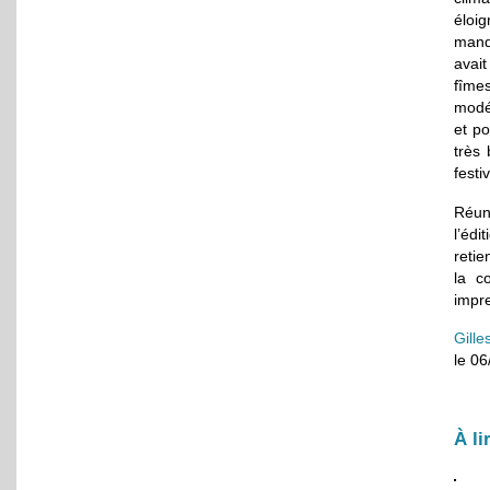
éloi
manq
avai
fîmes
modér
et po
très 
festi
Réun
l’éd
retie
la c
impre
Gille
le 0
À li