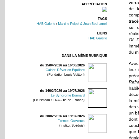
verra
APPRÉCIATION
de l
compo
TAGS
tracé
HAB Galerie
/
Martine Feipel & Jean Bechameil
sur 
réali
LIENS
HAB Galerie
Of D
immé
du m
DANS LA MÊME RUBRIQUE
Avec
du 15/04/2026 au 16/08/2026
leur
Calder. Rêver en Équilibre
(Fondation Louis Vuitton)
préo
Refra
habi
du 14/02/2026 au 19/07/2026
décou
Le Syndrome Bonnard
la m
(Le Plateau / FRAC Île-de-France)
des v
un b
du 20/02/2026 au 19/07/2026
dont 
Formes Ouvertes
couch
(Institut Suédois)
que 
égale