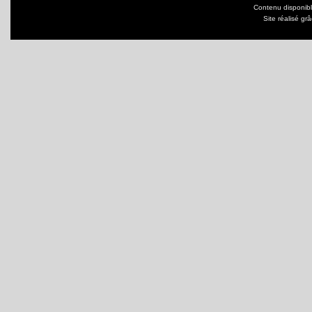
Contenu disponib
Site réalisé gr