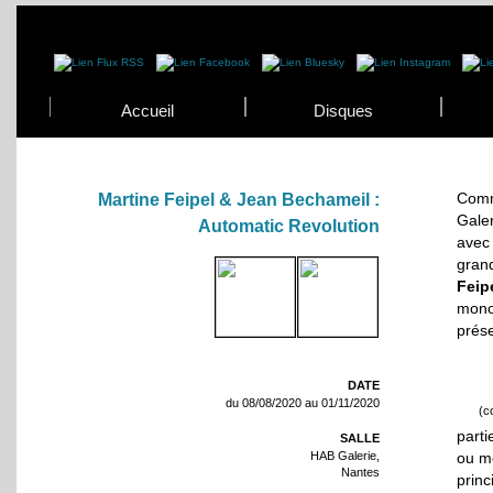
Accueil
Disques
Comm
Martine Feipel & Jean Bechameil :
Gale
Automatic Revolution
avec
grand
Feip
mono
prése
DATE
du 08/08/2020 au 01/11/2020
(c
parti
SALLE
HAB Galerie,
ou mo
Nantes
princ